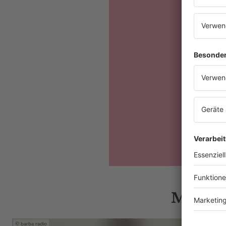
Mehr N
barba radio