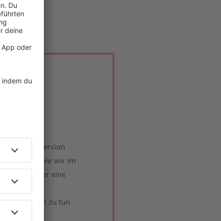
Schöneberger
 deutschen Version
so abwegig, wie wir im
etzt, wieso er eine
d was Joko
stadt-Reisen zu tun
stfolge rein!