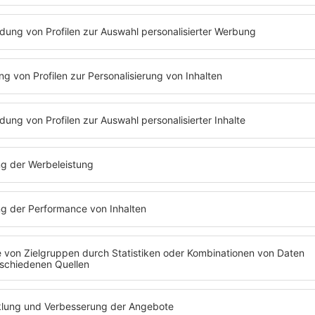
an de Meiklokjes
war schon bei
Barbara Schöneberger
zu Gast. 
ganz einfach nachhören:
Folge 47 | 07.10.2019 | 61:05