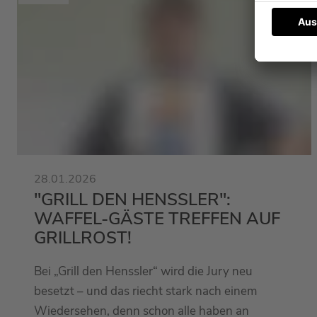
28.01.2026
"GRILL DEN HENSSLER":
WAFFEL-GÄSTE TREFFEN AUF
GRILLROST!
Bei „Grill den Henssler“ wird die Jury neu
besetzt – und das riecht stark nach einem
Wiedersehen, denn schon alle haben an