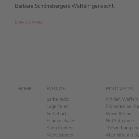
Barbara Schönebergers Waffeln genascht.
MEHR LESEN
HOME
RADIOS
PODCASTS
barba radio
Mit den Waffeln 
Lagerfeuer
Frühstück bei B
Füße hoch
Brave & One
Schmusekatze
NotAufnahme
Song Contest
"Bewerbung und 
Mädelsabend
Aber bitte mit S