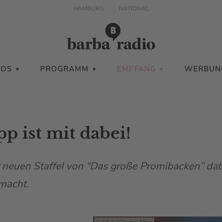
HAMBURG
NATIONAL
IOS
PROGRAMM
EMPFANG
WERBUN
p ist mit dabei!
r neuen Staffel von “Das große Promibacken” dab
tmacht.