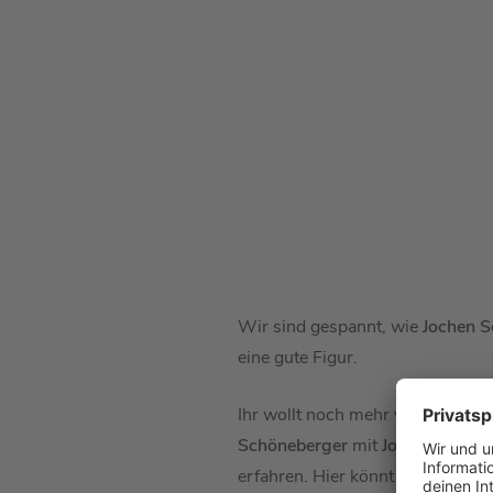
Wir sind gespannt, wie
Jochen S
eine gute Figur.
Ihr wollt noch mehr von
Jochen 
Schöneberger
mit
Jochen Schro
erfahren. Hier könnt ihr die
Podc