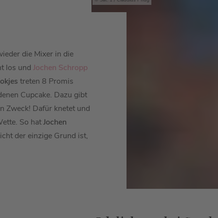
Sat. 1 / Claudius Pflug
ieder die Mixer in die
t los und
Jochen Schropp
lokjes
treten 8 Promis
ldenen Cupcake. Dazu gibt
en Zweck! Dafür knetet und
ette. So hat
Jochen
icht der einzige Grund ist,