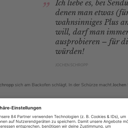
Ich liebe es, bei Sen
denen man etwas (fürs
wahnsinniges Plus 
will, darf man immer
ausprobieren – für d
würden!
JOCHEN SCHROPP
chropp
sich am Backofen schlägt. In der Schürze macht
Jochen
Schropp
erfahren? Dann hört euch doch den Podcast
„
Mit den W
pp
an. Dort konnte
Barbara Schöneberger
von
Jochen Schropp
ast
-Folge mit
Jochen Schropp
ganz einfach nachhören: