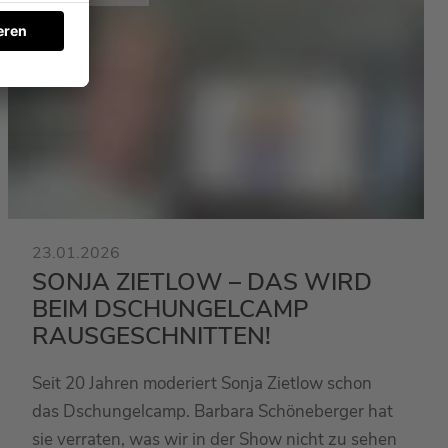
23.01.2026
SONJA ZIETLOW – DAS WIRD
BEIM DSCHUNGELCAMP
RAUSGESCHNITTEN!
Seit 20 Jahren moderiert Sonja Zietlow schon
das Dschungelcamp. Barbara Schöneberger hat
sie verraten, was wir in der Show nicht zu sehen