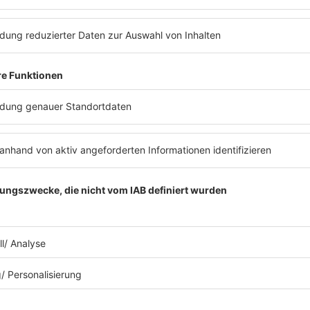
ENIE VAN DE MEIKLOKJE
Ausgestopfte Tiere und Air-Berlin Inventa
Barbara Enies Wohnung nicht vorgestell
Überraschungen noch in Enies Wohnung
welcher Zeit Enie van de Meiklokjes gern
ihr in dieser Podcastfolge!
ews zu Barbara Schönebergers
Mit den Waffeln einer Frau