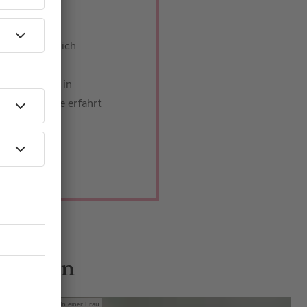
S
r, so hatte sich
t. Welche
 warten und in
e leben würde erfahrt
 Gästen
Mit den Waffeln einer Frau