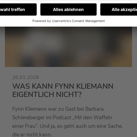
26.01.2026
WAS KANN FYNN KLIEMANN
EIGENTLICH NICHT?
Fynn Kliemann war zu Gast bei Barbara
Schöneberger im Podcast „Mit den Waffeln
einer Frau“. Und ja, es geht auch um eine Sache,
die er nicht kann.