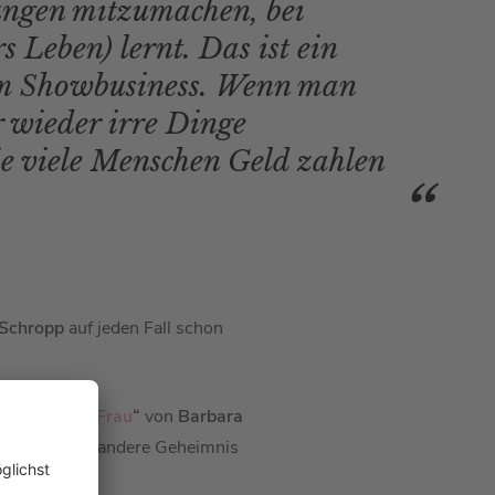
dungen mitzumachen, bei
 Leben) lernt. Das ist ein
am Showbusiness. Wenn man
 wieder irre Dinge
ie viele Menschen Geld zahlen
 Schropp
auf jeden Fall schon
affeln einer Frau
“
von
Barbara
das ein oder andere Geheimnis