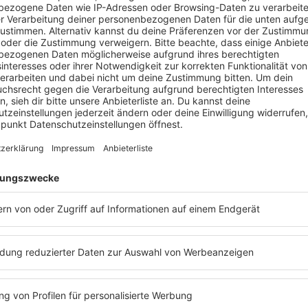
Folge 213 | 12.12.2022 | 55:26
JOCHEN SCHROPP
Stellt euch mal vor, wir hätten Barbara 
zusammen mit Jochen Schropp bei einer
von "F.R.I.E.N.D.S." gesehen! Gar nicht 
Podcast erfahren. Außerdem wissen wir j
Aversion gegen Biberbettwäsche hat un
Winterscheidt mit Jochen Schropps Kapp
hat. Hört unbedingt mal in die neue Podca