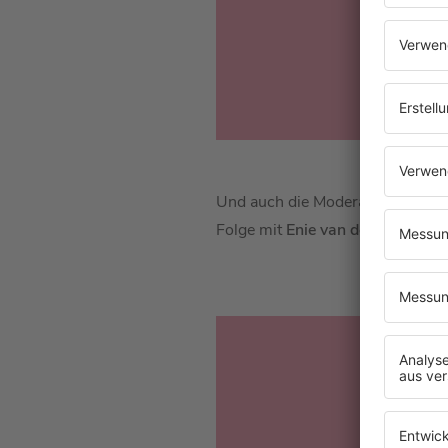
Und auch die Moderatorin
Enie v
Folge mit
Enie van de Meiklokjes