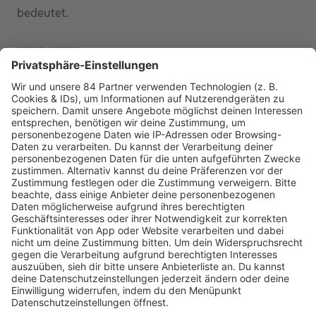
bedeutet.
MEHR LESEN
MEHR NEWS
HOME
RADIOS
barba radio
Lagerfeuer
Füße hoch
Schmusekatze
Song Contest