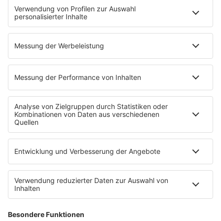
Glück in Worten
Todesursache
Niemand muss ein Promi sein
PROGRAMM
Mit den Waffeln einer Frau
SERVICE
Empfang
barba radio App
Impressum
Datenschutz
Datenschutz Facebook & Instagram
Datenschutzeinstellungen
Clubbedingungen
Allgemeine Teilnahmebedingungen
Werbung schalten