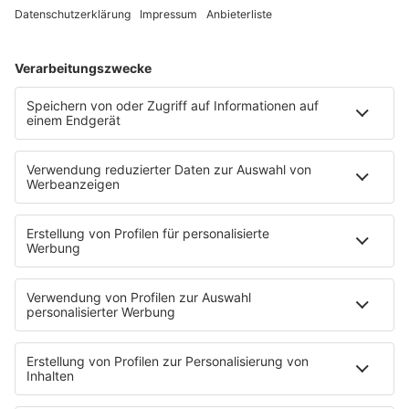
Mädelsabend
KnickKnack
Dinnerparty
Ich hasse Sport
Sonntag Morgen
Strandbar
Putzfimmel
Deutschpop
Deutsche Liebeslieder
PODCASTS
Mit den Waffeln einer Frau
Frühstück bei Barbara
Brave & One
NotAufnahme
"Bewerbung und Karriere"
Aber bitte mit Schlager
Erdbeerkäse
Fitness mit M.A.R.K