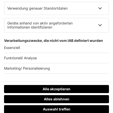
Waffel-Werbepartner
80s80s.de
90s90s.de
Schlagerplanetradio.com
1deutsch.de
WEIHNACHTSMUSIK.FM
© barba radio. Ein Baby von Barbara Schöneberger und
REGIOCAST.