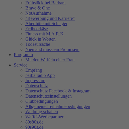
Frühstück bei Barbara
Brave & One
NotAufnahme
"Bewerbung und Karriere"
Aber bitte mit Schlager
Erdbeerkäse
Fitness mit M.A.R.K
Glück in Worten
Todesursache
Niemand muss ein Promi sein
Programm
Mit den Waffeln einer Frau
Service
Empfang
barba radio App
Impressum
Datenschutz
Datenschutz Facebook & Instagram
Datenschutzeinstellungen
Clubbedingungen
Allgemeine Teilnahmebedingungen
Werbung schalten
Waffel-Werbepartner
80s80s.de
90s90s.de