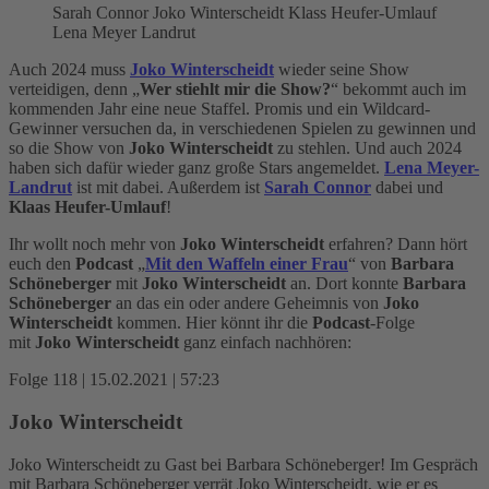
Sarah Connor Joko Winterscheidt Klass Heufer-Umlauf
Lena Meyer Landrut
Auch 2024 muss
Joko Winterscheidt
wieder seine Show
verteidigen, denn „
Wer stiehlt mir die Show?
“ bekommt auch im
kommenden Jahr eine neue Staffel. Promis und ein Wildcard-
Gewinner versuchen da, in verschiedenen Spielen zu gewinnen und
so die Show von
Joko Winterscheidt
zu stehlen. Und auch 2024
haben sich dafür wieder ganz große Stars angemeldet.
Lena Meyer-
Landrut
ist mit dabei. Außerdem ist
Sarah Connor
dabei und
Klaas Heufer-Umlauf
!
Ihr wollt noch mehr von
Joko Winterscheidt
erfahren? Dann hört
euch den
Podcast
„
Mit den Waffeln einer Frau
“ von
Barbara
Schöneberger
mit
Joko Winterscheidt
an. Dort konnte
Barbara
Schöneberger
an das ein oder andere Geheimnis von
Joko
Winterscheidt
kommen. Hier könnt ihr die
Podcast
-Folge
mit
Joko Winterscheidt
ganz einfach nachhören:
Folge 118 | 15.02.2021 | 57:23
Joko Winterscheidt
Joko Winterscheidt zu Gast bei Barbara Schöneberger! Im Gespräch
mit Barbara Schöneberger verrät Joko Winterscheidt, wie er es