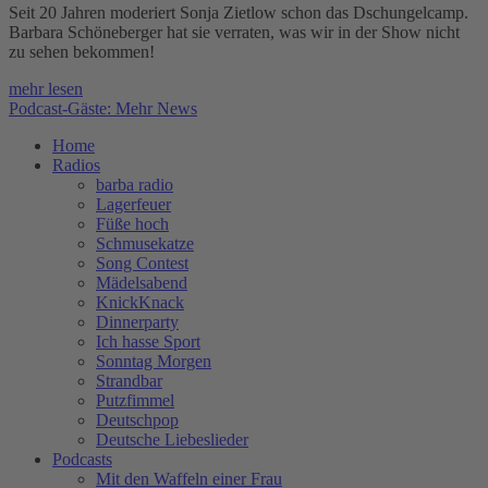
Seit 20 Jahren moderiert Sonja Zietlow schon das Dschungelcamp.
Barbara Schöneberger hat sie verraten, was wir in der Show nicht
zu sehen bekommen!
mehr lesen
Podcast-Gäste: Mehr News
Home
Radios
barba radio
Lagerfeuer
Füße hoch
Schmusekatze
Song Contest
Mädelsabend
KnickKnack
Dinnerparty
Ich hasse Sport
Sonntag Morgen
Strandbar
Putzfimmel
Deutschpop
Deutsche Liebeslieder
Podcasts
Mit den Waffeln einer Frau