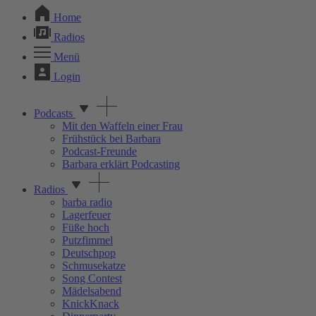
Home
Radios
Menü
Login
Podcasts
Mit den Waffeln einer Frau
Frühstück bei Barbara
Podcast-Freunde
Barbara erklärt Podcasting
Radios
barba radio
Lagerfeuer
Füße hoch
Putzfimmel
Deutschpop
Schmusekatze
Song Contest
Mädelsabend
KnickKnack