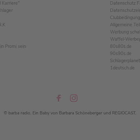
Karriere"
Datenschutz F
chlager
Datenschutzei
Clubbedingun
R.K
Allgemeine Te
Werbung schal
Waffel-Werbe
n Promi sein
80s80s.de
90s90s.de
Schlagerplane
1deutsch.de
© barba radio. Ein Baby von Barbara Schöneberger und REGIOCAST.