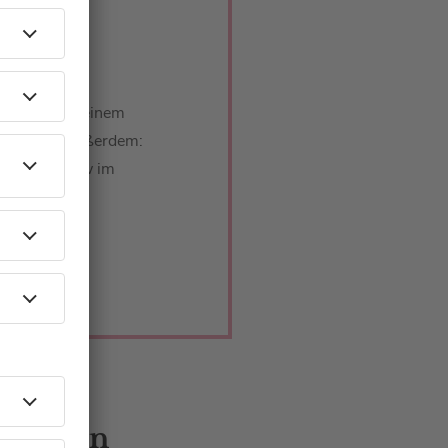
uspielerin in einem
egie führt. Außerdem:
ine Spielshow im
Karoline
 Gästen