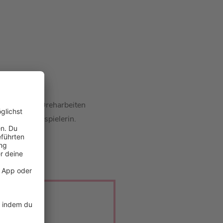
n damaligen Dreharbeiten
 jungen Schauspielerin.