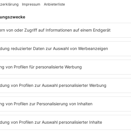
FLORIAN DAVID FITZ
Über Frauen- und Männerklos, was Amer
als wir und den neuen Film von Florian D
Barbara Schöneberger lassen kein Thema
Waffelplausch der besonderen Art! Viel 
Podcastfolge.