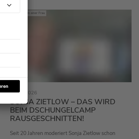
Mit den Waffeln einer Frau
23.01.2026
SONJA ZIETLOW – DAS WIRD
BEIM DSCHUNGELCAMP
RAUSGESCHNITTEN!
Seit 20 Jahren moderiert Sonja Zietlow schon