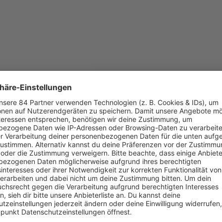
hat im Gespräch mit
Barbara Schöneberger
erste Details zu de
Karoline Herfurth
erfahren wir viele Einblicke in den Alltag der
Folge 50 | 28.10.2019 | 58:03