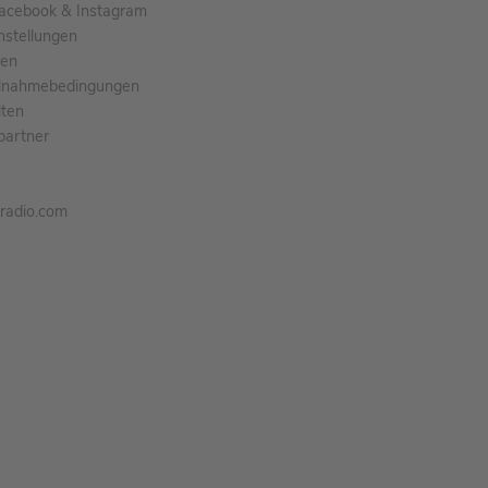
acebook & Instagram
nstellungen
gen
ilnahmebedingungen
ten
partner
tradio.com