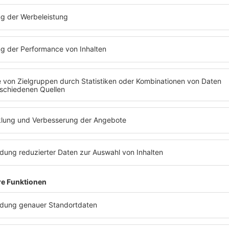
Folge 12 | 18.02.2019 | 51:34
KAROLINE HERFURTH
Sie erklärt, wie es ist, wenn sie als Scha
Film mitspielt, in dem sie gleichzeitig R
Karoline findet, dass Barbara dringend e
Fernsehen moderieren sollte, zu der sie 
selbstverständlich einlädt.
ews zu Barbara Schönebergers