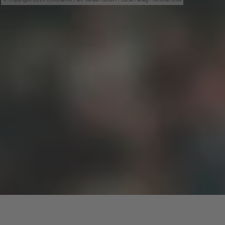
Copyright 2019 Constantin Film Verleih GmbH / Lucia Faraig / filmstarts.de