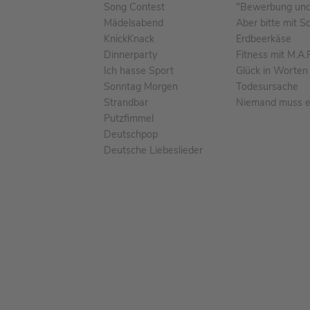
Song Contest
"Bewerbung und 
Mädelsabend
Aber bitte mit S
KnickKnack
Erdbeerkäse
Dinnerparty
Fitness mit M.A.
Ich hasse Sport
Glück in Worten
Sonntag Morgen
Todesursache
Strandbar
Niemand muss ei
Putzfimmel
Deutschpop
Deutsche Liebeslieder