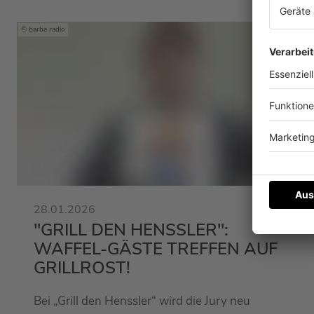
barba radio
28.01.2026
"GRILL DEN HENSSLER":
WAFFEL-GÄSTE TREFFEN AUF
GRILLROST!
Bei „Grill den Henssler“ wird die Jury neu