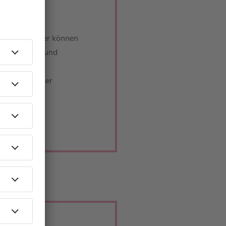
ikaner besser können
avid Fitz. Er und
 aus. Ein
Spaß bei dieser