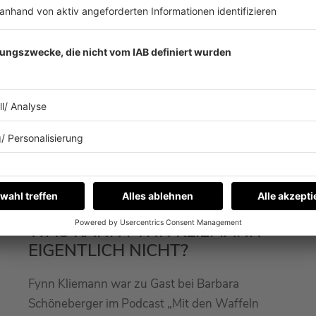
Mit den Waffeln einer Frau
26.01.2026
WAS KANN FYNN KLIEMANN
EIGENTLICH NICHT?
Fynn Kliemann war zu Gast bei Barbara
Schöneberger im Podcast „Mit den Waffeln