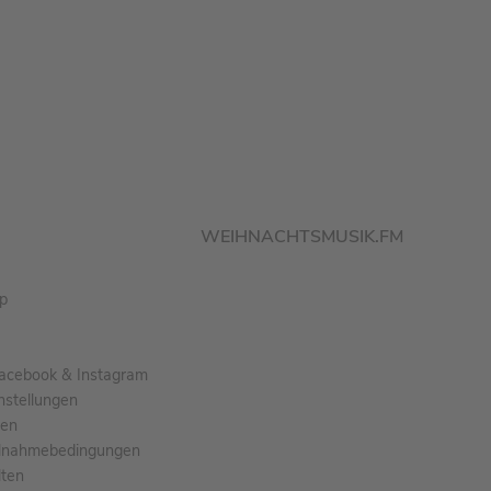
WEIHNACHTSMUSIK.FM
pp
acebook & Instagram
nstellungen
gen
ilnahmebedingungen
ten