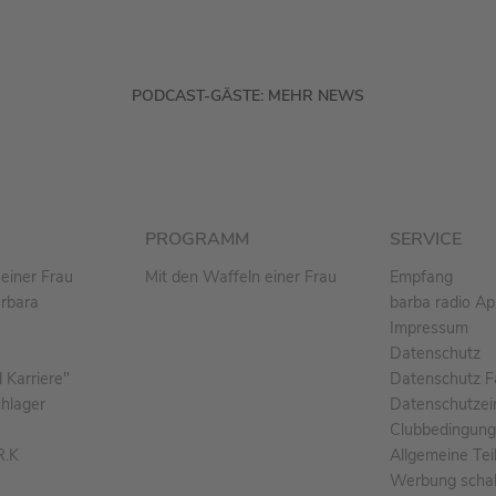
PODCAST-GÄSTE: MEHR NEWS
PROGRAMM
SERVICE
einer Frau
Mit den Waffeln einer Frau
Empfang
arbara
barba radio A
Impressum
Datenschutz
Karriere"
Datenschutz F
chlager
Datenschutzei
Clubbedingun
R.K
Allgemeine Te
Werbung schal