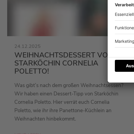
24.12.2025
WEIHNACHTSDESSERT VON
STARKÖCHIN CORNELIA
POLETTO!
Was gibt’s nach dem großen Weihnachtsessen?
Wir haben einen Dessert-Tipp von Starköchin
Cornelia Poletto. Hier verrät euch Cornelia
Poletto, wie ihr ihre Panettone-Küchlein an
Weihnachten hinbekommt.