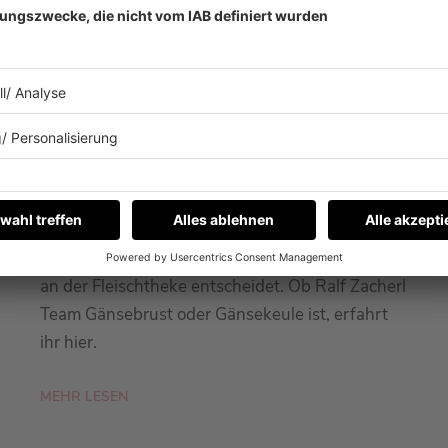
22.12.2025
RALF ZACHERL: BRUST ODER
KEULE?
Starkoch Ralf Zacherl verrät uns, für was er sich
an der Fleischtheke entscheidet. Ob Ralf Zacherl
Team Gänsebrust oder Gänsekeule ist, erfahrt
ihr hier.
MEHR LESEN