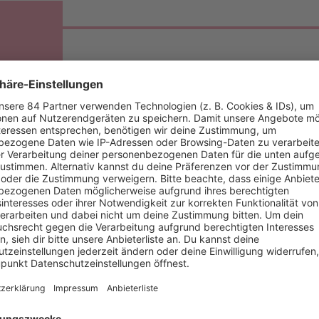
CORNELIA POLETTO ERK
GELINGT DIE PERFEKTE
BRATENSOSSE!
kann bei der Bratensoße an Weihnachten ja nichts mehr schief g
tensoße, um den Rest müsst ihr euch selbst kümmern.