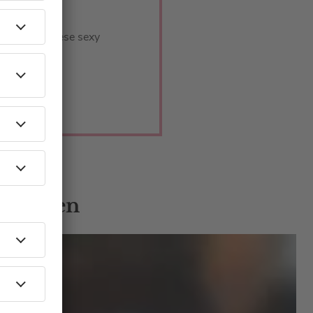
Elon Musk
etti Bolognese sexy
en.
nachten