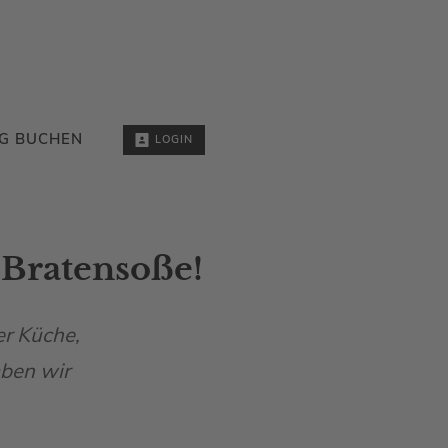
G BUCHEN
LOGIN
e Bratensoße!
er Küche,
aben wir