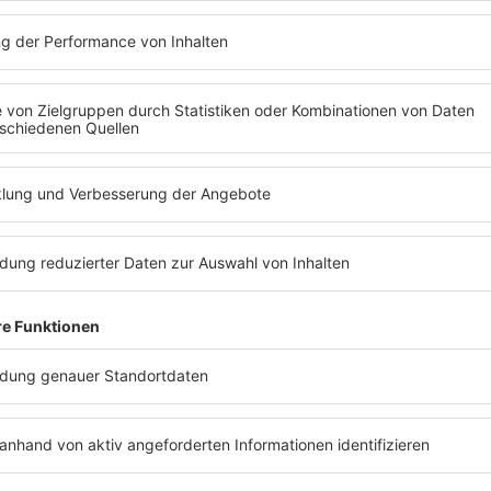
Männerdomäne, mit welchem Essen sie 
beeindrucken würde und wieso sie Spagh
findet! Jetzt die neue Podcastfolge anhör
rominente Kochtipps für Weih