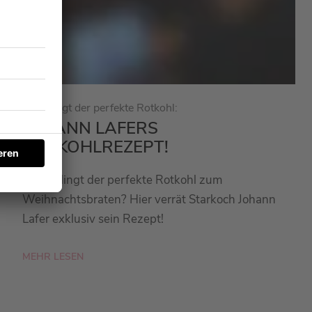
So gelingt der perfekte Rotkohl:
JOHANN LAFERS
ROTKOHLREZEPT!
Wie gelingt der perfekte Rotkohl zum
Weihnachtsbraten? Hier verrät Starkoch Johann
Lafer exklusiv sein Rezept!
MEHR LESEN