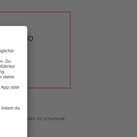
LÄRT: SO
ehen! Damit habt ihr schonmal