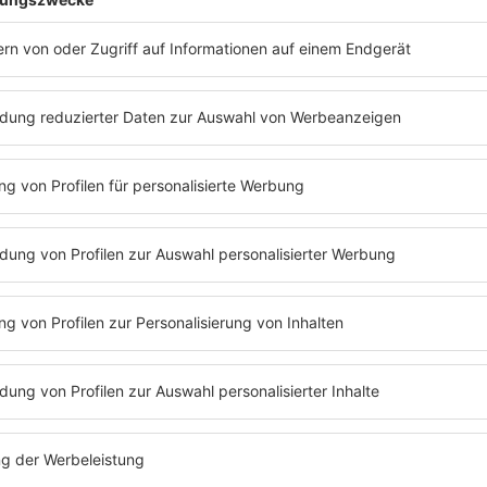
 Poletto
erfahren? Dann hört euch doch den Podcast
„
Mit den W
tto
an. Dort konnte
Barbara Schöneberger
an das ein oder ande
die Podcast-Folge mit
Cornelia Poletto
ganz einfach nachhöre
Folge 180 | 25.04.2022 | 54:21
CORNELIA POLETTO
Nachdem wir schon so ziemlich jeden Ko
wurde es mal Zeit eine Frau aus der Bran
haben wir sie: Cornelia Poletto! Gemein
Schöneberger plaudert sie über ihren Job