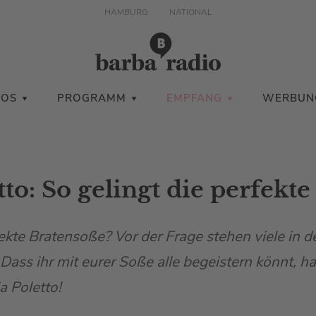
HAMBURG
NATIONAL
IOS
PROGRAMM
EMPFANG
WERBUN
tto: So gelingt die perfekt
ekte Bratensoße? Vor der Frage stehen viele in d
ass ihr mit eurer Soße alle begeistern könnt, h
a Poletto!