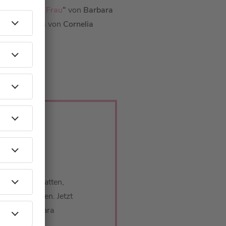
affeln einer Frau
“
von
Barbara
re Geheimnis von
Cornelia
n:
ch bei uns hatten,
che einzuladen. Jetzt
sam mit Barbara
 in einer