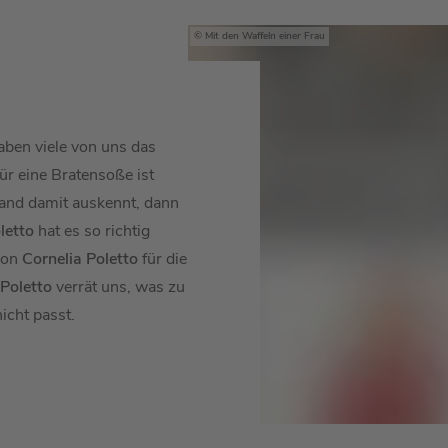
Mit den Waffeln einer Frau
aben viele von uns das
ür eine Bratensoße ist
and damit auskennt, dann
letto
hat es so richtig
von
Cornelia Poletto
für die
 Poletto
verrät uns, was zu
nicht passt.