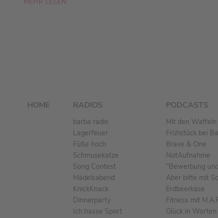
MEHR LESEN
HOME
RADIOS
PODCASTS
barba radio
Mit den Waffeln 
Lagerfeuer
Frühstück bei B
Füße hoch
Brave & One
Schmusekatze
NotAufnahme
Song Contest
"Bewerbung und 
Mädelsabend
Aber bitte mit S
KnickKnack
Erdbeerkäse
Dinnerparty
Fitness mit M.A.
Ich hasse Sport
Glück in Worten