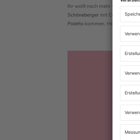
Ihr wollt noch mehr von
Cornelia
Schöneberger
mit
Cornelia Pole
Poletto
kommen. Hier könnt ihr 