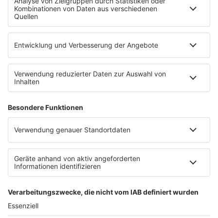
SERVICE
Empfang
barba radio App
Impressum
Datenschutz
Datenschutz Facebook & Instagram
Datenschutzeinstellungen
Clubbedingungen
Allgemeine Teilnahmebedingungen
Werbung schalten
Waffel-Werbepartner
80s80s.de
90s90s.de
Schlagerplanetradio.com
1deutsch.de
WEIHNACHTSMUSIK.FM