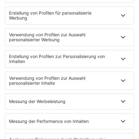
PODCASTS
Mit den Waffeln einer Frau
Frühstück bei Barbara
Brave & One
NotAufnahme
"Bewerbung und Karriere"
Aber bitte mit Schlager
Erdbeerkäse
Fitness mit M.A.R.K
Glück in Worten
Todesursache
Niemand muss ein Promi sein
PROGRAMM
Mit den Waffeln einer Frau