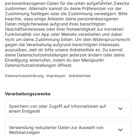
HOME
RADIOS
barba radio
Lagerfeuer
Füße hoch
Schmusekatze
Song Contest
Mädelsabend
KnickKnack
Dinnerparty
Ich hasse Sport
Sonntag Morgen
Strandbar
Putzfimmel
Deutschpop
Deutsche Liebeslieder