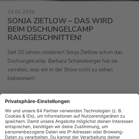
23.01.2026
SONJA ZIETLOW – DAS WIRD
BEIM DSCHUNGELCAMP
RAUSGESCHNITTEN!
Seit 20 Jahren moderiert Sonja Zietlow schon das
Dschungelcamp. Barbara Schöneberger hat sie
verraten, was wir in der Show nicht zu sehen
bekommen!
MEHR LESEN
PODCAST-GÄSTE: MEHR NEWS