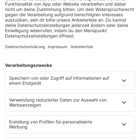
barba radio
Lagerfeuer
Füße hoch
Schmusekatze
Song Contest
Mädelsabend
KnickKnack
Dinnerparty
Ich hasse Sport
Sonntag Morgen
Strandbar
Putzfimmel
Deutschpop
Deutsche Liebeslieder
PODCASTS
Mit den Waffeln einer Frau
Frühstück bei Barbara