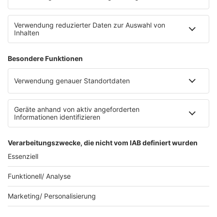
Datenschutz
Datenschutz Facebook & Instagram
Datenschutzeinstellungen
Clubbedingungen
Allgemeine Teilnahmebedingungen
Werbung schalten
Waffel-Werbepartner
80s80s.de
90s90s.de
Schlagerplanetradio.com
1deutsch.de
WEIHNACHTSMUSIK.FM
© barba radio. Ein Baby von Barbara Schöneberger und
REGIOCAST.