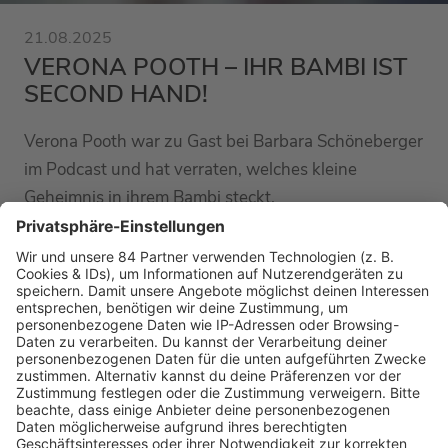
21.08.2025
VERONA POOTH – IHR BAMBI IST
SECOND HAND!
Verona Pooth war zu Gast bei Barbara Schöneberger
im Podcast und hat verraten, welches kleine
Geheimnis in ihrem Bambi steckt.
MEHR LESEN
HOME
RADIOS