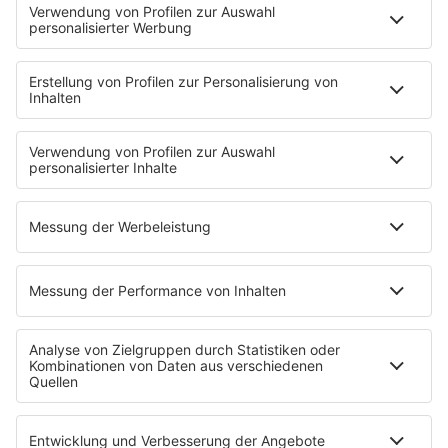
Brave & One
NotAufnahme
"Bewerbung und Karriere"
Aber bitte mit Schlager
Erdbeerkäse
Fitness mit M.A.R.K
Glück in Worten
Todesursache
Niemand muss ein Promi sein
PROGRAMM
Mit den Waffeln einer Frau
SERVICE
Empfang
barba radio App
Impressum