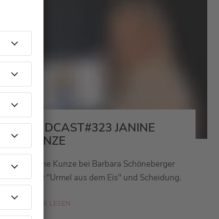
PODCAST#323 JANINE
KUNZE
Janine Kunze bei Barbara Schöneberger
über "Urmel aus dem Eis" und Scheidung.
MEHR LESEN