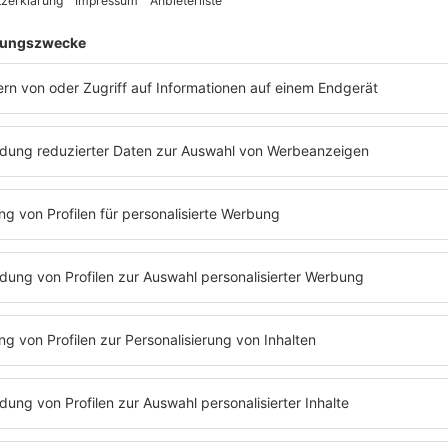
PODCAST#325 MAX
GIERMANN
Max Giermann bei Barbara Schöneberger
über Kleinstadtleben und die Arbeit nach
strikten Vorgaben.
MEHR LESEN