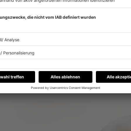
journalistischen Niveau. Ode
auf einem Niveau. Halt alles,
Leben
SCHÖNEBERGER
mac
Es läuft:
Tom Gregory mit Never Look Ba