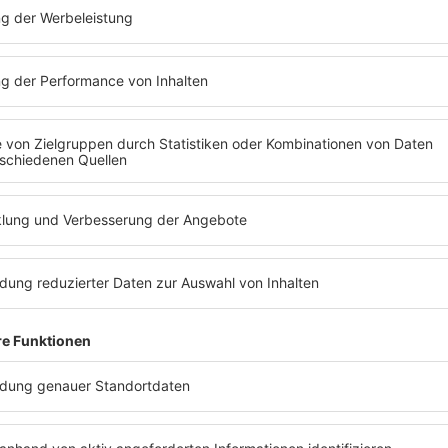
BARBA RADIO
NATIONAL
Barbara Schöneberger
hat e
T ABSPIELEN
Radio. Hier spielt die Musik.
Interviews. Und die restliche
Programm-Inhalte auf höch