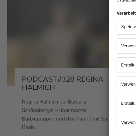
PODCAST#328 REGINA
HALMICH
Regina Halmich bei Barbara
Schöneberger – über nackte
Barbiepuppen und den Kampf mit Stefan
Raab.