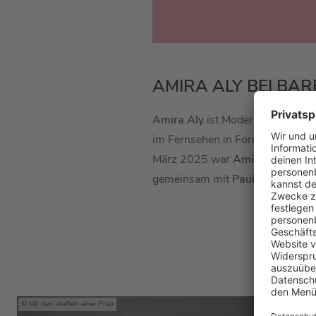
AMIRA ALY BEI B
Amira Aly
ist Moderatorin, Podca
im Fernsehen in Formaten wie "D
März 2025 war
Amira Aly
in de
gemeinsam mit
Paula Lambert
e
Hier
Mit den Waffeln einer Frau