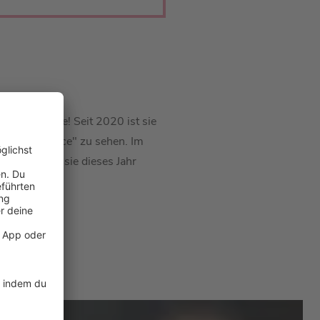
 Podcastfolge! Seit 2020 ist sie
r "Let's Dance" zu sehen. Im
ußerdem hat sie dieses Jahr
eiten