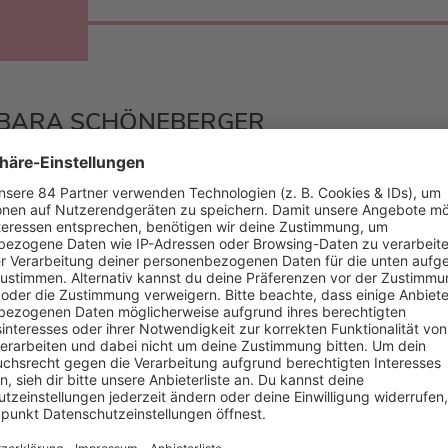
ARBARA SCHÖNEBERGER
sterin und (laut Wikipedia) It-Girl - darum geht's auch in dieser
enn sie wissen nicht, was passiert", "Verstehen Sie Spaß?" ode
r ZDF-Serie "Marie fängt Feuer" als Gastdarstellerin zu sehen. A
inen eigenen Podcast veröffentlicht.
 gibt es noch mehr Persönlichk