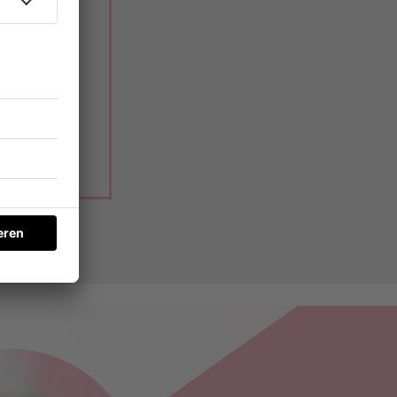
r zumindest
 was euer
ht.
ck