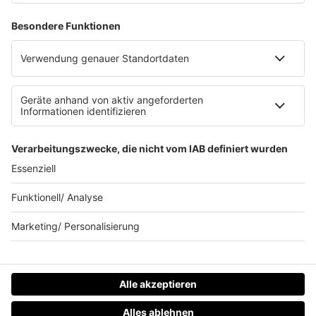
Allgemeine Teilnahmebedingungen
Werbung schalten
Waffel-Werbepartner
80s80s.de
90s90s.de
Schlagerplanetradio.com
1deutsch.de
WEIHNACHTSMUSIK.FM
© barba radio. Ein Baby von Barbara Schöneberger und
REGIOCAST.