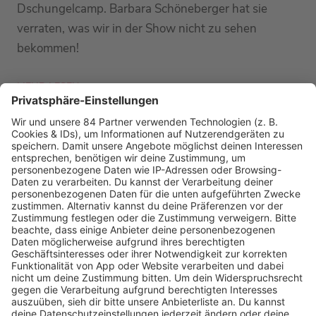
Dschungelcamp. Barbara Schöneberger hat sie
verraten, was wir in der Show nicht zu sehen
bekommen!
MEHR LESEN
PODCAST-GÄSTE: MEHR NEWS
HOME
RADIOS
barba radio
Lagerfeuer
Füße hoch