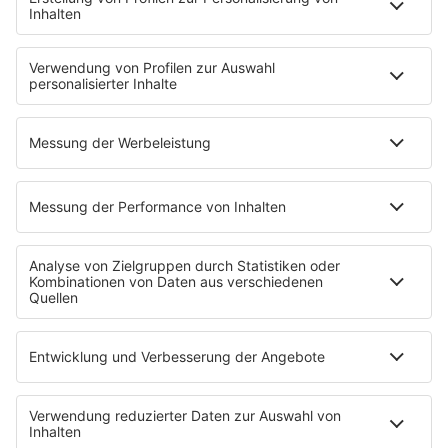
Aber bitte mit Schlager
Erdbeerkäse
Fitness mit M.A.R.K
Glück in Worten
Todesursache
Niemand muss ein Promi sein
PROGRAMM
Mit den Waffeln einer Frau
SERVICE
Empfang
barba radio App
Impressum
Datenschutz
Datenschutz Facebook & Instagram
Datenschutzeinstellungen
Clubbedingungen