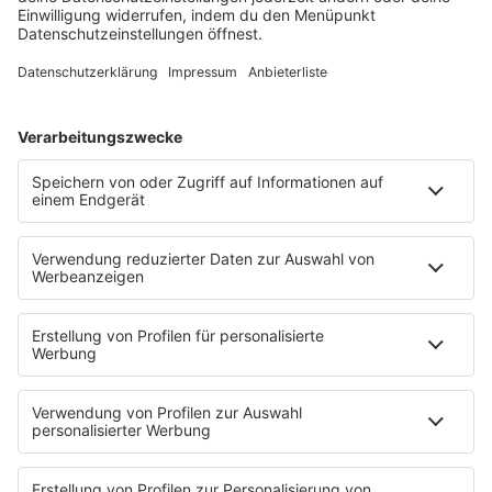
Schmusekatze
Song Contest
Mädelsabend
KnickKnack
Dinnerparty
Ich hasse Sport
Sonntag Morgen
Strandbar
Putzfimmel
Deutschpop
Deutsche Liebeslieder
PODCASTS
Mit den Waffeln einer Frau
Frühstück bei Barbara
Brave & One
NotAufnahme
"Bewerbung und Karriere"