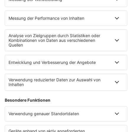
PROGRAMM
Mit den Waffeln einer Frau
SERVICE
Empfang
barba radio App
Impressum
Datenschutz
Datenschutz Facebook & Instagram
Datenschutzeinstellungen
Clubbedingungen
Allgemeine Teilnahmebedingungen
Werbung schalten
Waffel-Werbepartner
80s80s.de
90s90s.de
Schlagerplanetradio.com