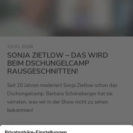
23.01.2026
SONJA ZIETLOW – DAS WIRD
BEIM DSCHUNGELCAMP
RAUSGESCHNITTEN!
Seit 20 Jahren moderiert Sonja Zietlow schon das
Dschungelcamp. Barbara Schöneberger hat sie
verraten, was wir in der Show nicht zu sehen
bekommen!
MEHR LESEN