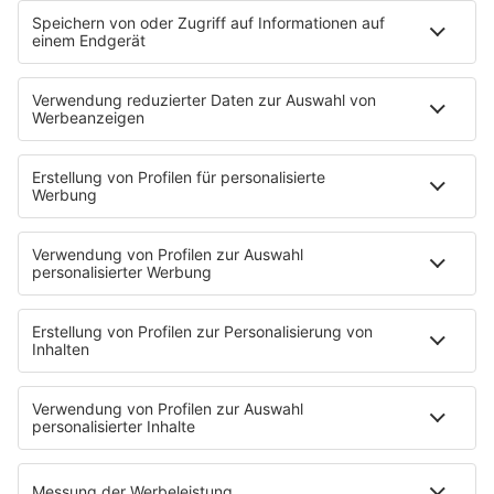
Sonntag Morgen
Strandbar
Putzfimmel
Deutschpop
Deutsche Liebeslieder
PODCASTS
Mit den Waffeln einer Frau
Frühstück bei Barbara
Brave & One
NotAufnahme
"Bewerbung und Karriere"
Aber bitte mit Schlager
Erdbeerkäse
Fitness mit M.A.R.K
Glück in Worten
Todesursache
Niemand muss ein Promi sein