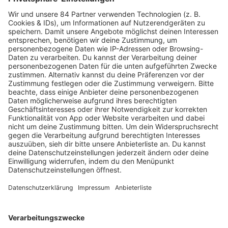
PODCAST-GÄSTE: MEHR NEWS
HOME
RADIOS
barba radio
Lagerfeuer
Füße hoch
Schmusekatze
Song Contest
Mädelsabend
KnickKnack
Dinnerparty
Ich hasse Sport