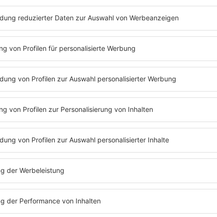
Folge 138 | 05.07.2021 | 60:07
STEVEN GÄTJEN
Moderator Steven Gätjen und Barbara Sc
warum es keine gute Idee ist, die beiden g
Veranstaltung zu buchen. Die Beiden sp
Älterwerden und eines darf natürlich nic
Gätjen zu Gast ist: Hier werden Promige
All das und mehr hört ihr in der neuen F
Waffeln einer Frau“.