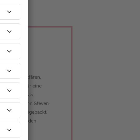
höneberger klären,
leichzeitig für eine
rechen über das
ht fehlen, wenn Steven
schichten ausgepackt.
olge von „Mit den