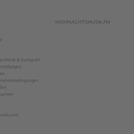
WEIHNACHTSMUSIK.FM
pp
acebook & Instagram
nstellungen
gen
ilnahmebedingungen
ten
partner
tradio.com