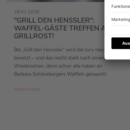
28.01.2026
"GRILL DEN HENSSLER":
WAFFEL-GÄSTE TREFFEN AUF
GRILLROST!
Bei „Grill den Henssler“ wird die Jury neu
besetzt – und das riecht stark nach einem
Wiedersehen, denn schon alle haben an
Barbara Schönebergers Waffeln genascht.
MEHR LESEN