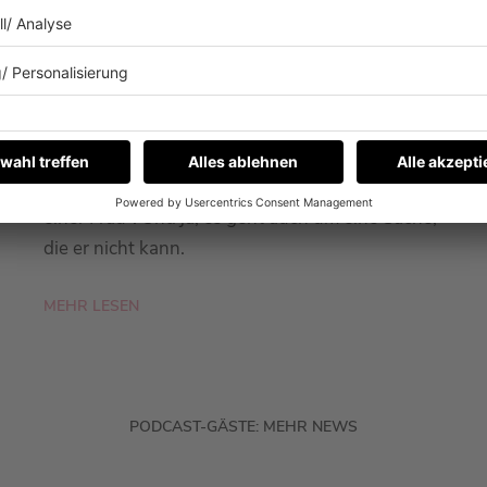
26.01.2026
WAS KANN FYNN KLIEMANN
EIGENTLICH NICHT?
Fynn Kliemann war zu Gast bei Barbara
Schöneberger im Podcast „Mit den Waffeln
einer Frau“. Und ja, es geht auch um eine Sache,
die er nicht kann.
MEHR LESEN
PODCAST-GÄSTE: MEHR NEWS