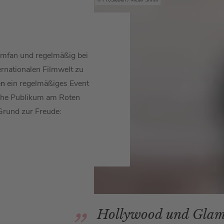
ProSieben / Micah Smith
ilmfan und regelmäßig bei
rnationalen Filmwelt zu
en
ein regelmäßiges Event
che Publikum am Roten
Grund zur Freude:
Hollywood und Glamou