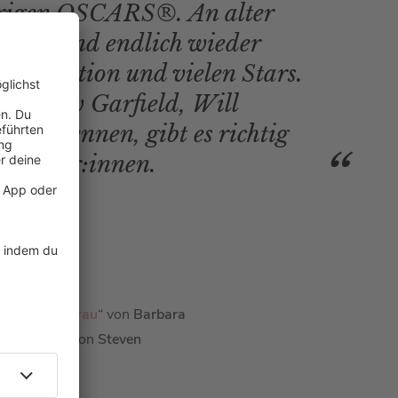
ährigen OSCARS®. An alter
eatre und endlich wieder
 Moderation und vielen Stars.
 Andrew Garfield, Will
r zu nennen, gibt es richtig
uspieler:innen.
ffeln einer Frau
“ von
Barbara
e Geheimnis von
Steven