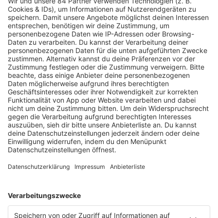
MEHR LESEN
HOME
RADIOS
barba radio
Lagerfeuer
Füße hoch
Schmusekatze
Song Contest
Mädelsabend
KnickKnack
Dinnerparty
Ich hasse Sport
Sonntag Morgen