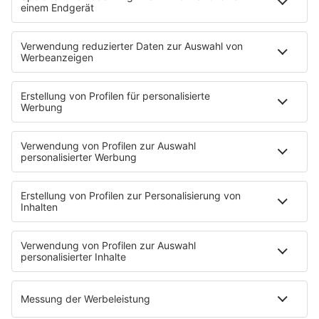
Strandbar
Putzfimmel
Deutschpop
Deutsche Liebeslieder
PODCASTS
Mit den Waffeln einer Frau
Frühstück bei Barbara
Brave & One
NotAufnahme
"Bewerbung und Karriere"
Aber bitte mit Schlager
Erdbeerkäse
Fitness mit M.A.R.K
Glück in Worten
Todesursache
Niemand muss ein Promi sein