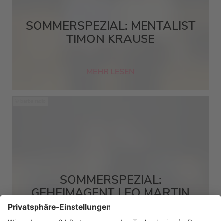
SOMMERSPEZIAL: MENTALIST
TIMON KRAUSE
MEHR LESEN
barba radio
SOMMERSPEZIAL:
GEHEIMAGENT LEO MARTIN