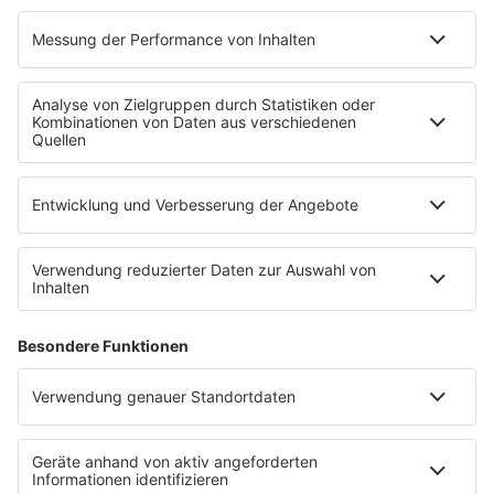
PROGRAMM
Mit den Waffeln einer Frau
SERVICE
Empfang
barba radio App
Impressum
Datenschutz
Datenschutz Facebook & Instagram
Datenschutzeinstellungen
Clubbedingungen
Allgemeine Teilnahmebedingungen
Werbung schalten
Waffel-Werbepartner
80s80s.de
90s90s.de
Schlagerplanetradio.com
1deutsch.de