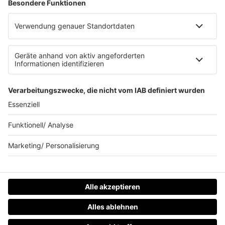
Werbung schalten
Waffel-Werbepartner
80s80s.de
90s90s.de
Schlagerplanetradio.com
1deutsch.de
WEIHNACHTSMUSIK.FM
© barba radio. Ein Baby von Barbara Schöneberger und
REGIOCAST.