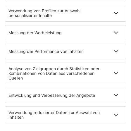
Fitness mit M.A.R.K
Glück in Worten
Todesursache
Niemand muss ein Promi sein
PROGRAMM
Mit den Waffeln einer Frau
SERVICE
Empfang
barba radio App
Impressum
Datenschutz
Datenschutz Facebook & Instagram
Datenschutzeinstellungen
Clubbedingungen
Allgemeine Teilnahmebedingungen