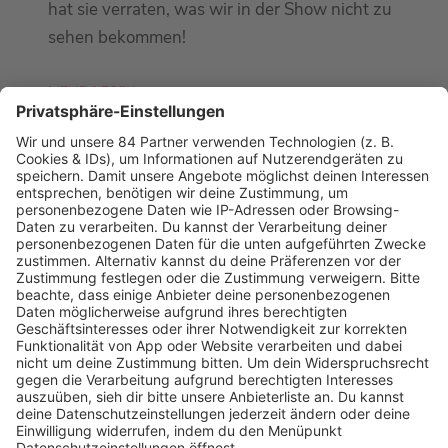
hat sie verraten, was wir in der Show nicht zu
sehen bekommen!
MEHR LESEN
PODCAST-GÄSTE: MEHR NEWS
HOME
RADIOS
barba radio
Lagerfeuer
Füße hoch
Schmusekatze