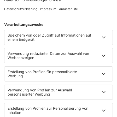
Song Contest
Mädelsabend
KnickKnack
Dinnerparty
Ich hasse Sport
Sonntag Morgen
Strandbar
Putzfimmel
Deutschpop
Deutsche Liebeslieder
PODCASTS
Mit den Waffeln einer Frau
Frühstück bei Barbara
Brave & One
NotAufnahme
"Bewerbung und Karriere"
Aber bitte mit Schlager
Erdbeerkäse