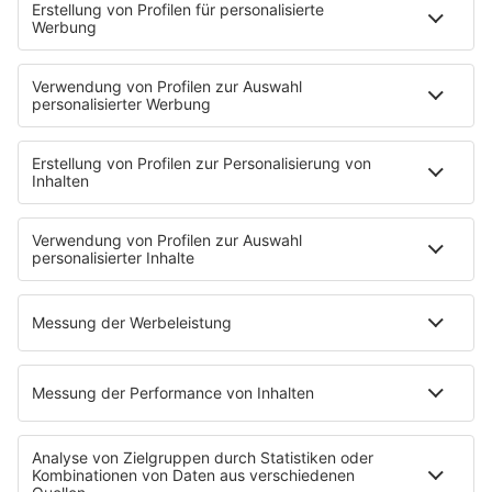
PODCASTS
Mit den Waffeln einer Frau
Frühstück bei Barbara
Brave & One
NotAufnahme
"Bewerbung und Karriere"
Aber bitte mit Schlager
Erdbeerkäse
Fitness mit M.A.R.K
Glück in Worten
Todesursache
Niemand muss ein Promi sein
PROGRAMM
Mit den Waffeln einer Frau
SERVICE