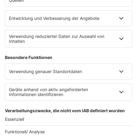
Empfang
barba radio App
Impressum
Datenschutz
Datenschutz Facebook & Instagram
Datenschutzeinstellungen
Clubbedingungen
Allgemeine Teilnahmebedingungen
Werbung schalten
Waffel-Werbepartner
80s80s.de
90s90s.de
Schlagerplanetradio.com
1deutsch.de
WEIHNACHTSMUSIK.FM