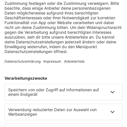
HOME
RADIOS
barba radio
Lagerfeuer
Füße hoch
Schmusekatze
Song Contest
Mädelsabend
KnickKnack
Dinnerparty
Ich hasse Sport
Sonntag Morgen
Strandbar
Putzfimmel
Deutschpop
Deutsche Liebeslieder