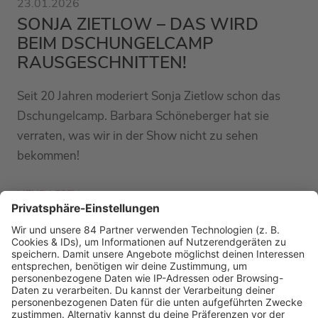
23.01.2026
SONJA ZIETLOW – DAS WIRD
BEIM DSCHUNGELCAMP
RAUSGESCHNITTEN!
Seit 20 Jahren moderiert Sonja Zietlow schon das
Dschungelcamp. Barbara Schöneberger hat sie
verraten, was wir in der Show nicht zu sehen
bekommen!
MEHR LESEN
PODCAST-GÄSTE: MEHR NEWS