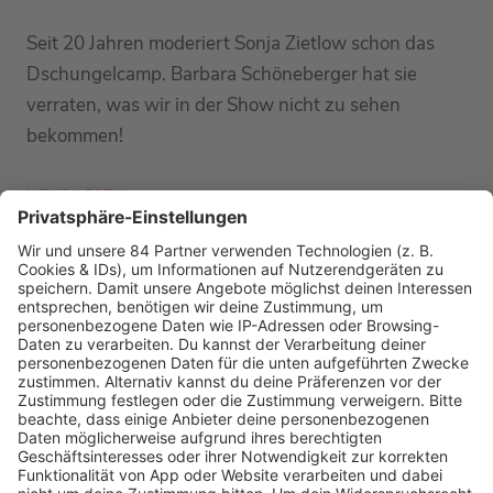
Seit 20 Jahren moderiert Sonja Zietlow schon das
Dschungelcamp. Barbara Schöneberger hat sie
verraten, was wir in der Show nicht zu sehen
bekommen!
MEHR LESEN
PODCAST-GÄSTE: MEHR NEWS
HOME
RADIOS
barba radio