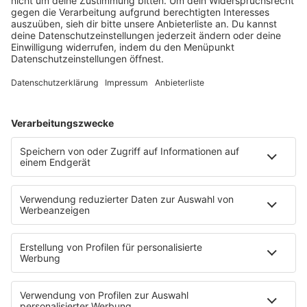
Lagerfeuer
Füße hoch
Schmusekatze
Song Contest
Mädelsabend
KnickKnack
Dinnerparty
Ich hasse Sport
Sonntag Morgen
Strandbar
Putzfimmel
Deutschpop
Deutsche Liebeslieder
PODCASTS
Mit den Waffeln einer Frau
Frühstück bei Barbara
Brave & One