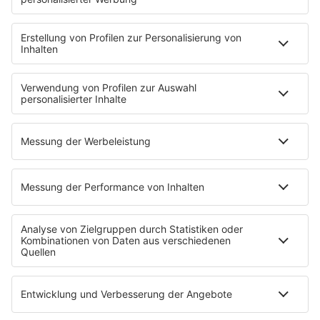
NotAufnahme
"Bewerbung und Karriere"
Aber bitte mit Schlager
Erdbeerkäse
Fitness mit M.A.R.K
Glück in Worten
Todesursache
Niemand muss ein Promi sein
PROGRAMM
Mit den Waffeln einer Frau
SERVICE
Empfang
barba radio App
Impressum
Datenschutz