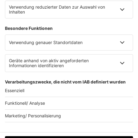
Datenschutz Facebook & Instagram
Datenschutzeinstellungen
Clubbedingungen
Allgemeine Teilnahmebedingungen
Werbung schalten
Waffel-Werbepartner
80s80s.de
90s90s.de
Schlagerplanetradio.com
1deutsch.de
WEIHNACHTSMUSIK.FM
© barba radio. Ein Baby von Barbara Schöneberger und
REGIOCAST.