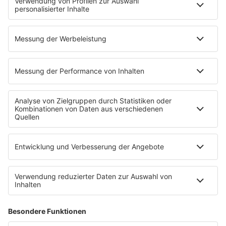
Glück in Worten
Todesursache
Niemand muss ein Promi sein
PROGRAMM
Mit den Waffeln einer Frau
SERVICE
Empfang
barba radio App
Impressum
Datenschutz
Datenschutz Facebook & Instagram
Datenschutzeinstellungen
Clubbedingungen
Allgemeine Teilnahmebedingungen
Werbung schalten
Waffel-Werbepartner