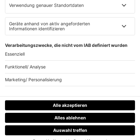
80s80s.de
90s90s.de
Schlagerplanetradio.com
1deutsch.de
WEIHNACHTSMUSIK.FM
© barba radio. Ein Baby von Barbara Schöneberger und
REGIOCAST.
HOME
RADIOS
MENÜ
LOGIN