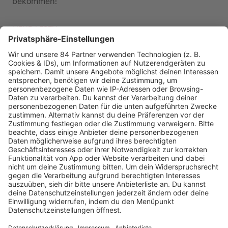
bekommen!
MEHR LESEN
PODCAST-GÄSTE: MEHR NEWS
HOME
RADIOS
barba radio
Lagerfeuer
Füße hoch
Schmusekatze
Song Contest
Mädelsabend