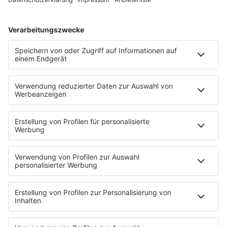
KnickKnack
Dinnerparty
Ich hasse Sport
Sonntag Morgen
Strandbar
Putzfimmel
Deutschpop
Deutsche Liebeslieder
PODCASTS
Mit den Waffeln einer Frau
Frühstück bei Barbara
Brave & One
NotAufnahme
"Bewerbung und Karriere"
Aber bitte mit Schlager
Erdbeerkäse
Fitness mit M.A.R.K