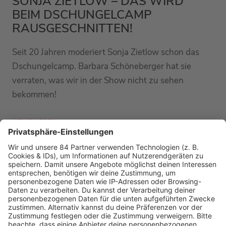
SONJA ZIETLOW – DAS WIRD
BEIM DSCHUNGELCAMP
RAUSGESCHNITTEN!
Seit 20 Jahren moderiert Sonja Zietlow schon das
Dschungelcamp. Barbara Schöneberger hat sie
verraten, was wir in der Show nicht zu sehen
bekommen!
MEHR LESEN
PODCAST-GÄSTE: MEHR NEWS