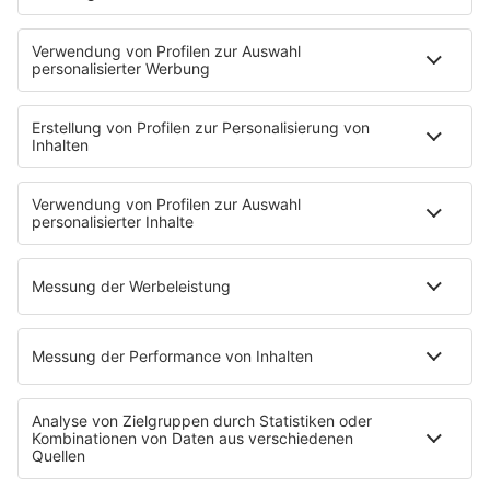
Mit den Waffeln einer Frau
Frühstück bei Barbara
Brave & One
NotAufnahme
"Bewerbung und Karriere"
Aber bitte mit Schlager
Erdbeerkäse
Fitness mit M.A.R.K
Glück in Worten
Todesursache
Niemand muss ein Promi sein
PROGRAMM
Mit den Waffeln einer Frau
SERVICE
Empfang
barba radio App