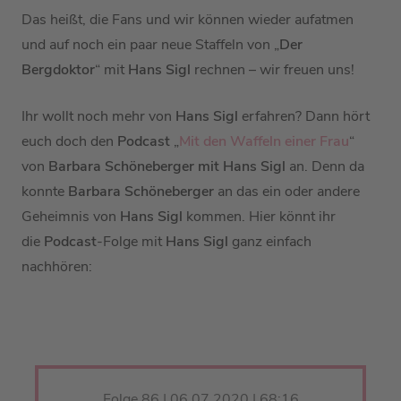
Das heißt, die Fans und wir können wieder aufatmen
und auf noch ein paar neue Staffeln von „
Der
Bergdoktor
“ mit
Hans Sigl
rechnen – wir freuen uns!
Ihr wollt noch mehr von
Hans Sigl
erfahren? Dann hört
euch doch den
Podcast
„
Mit den Waffeln einer Frau
“
von
Barbara Schöneberger
mit
Hans Sigl
an. Denn da
konnte
Barbara Schöneberger
an das ein oder andere
Geheimnis von
Hans Sigl
kommen. Hier könnt ihr
die
Podcast
-Folge mit
Hans Sigl
ganz einfach
nachhören:
Folge 86 | 06.07.2020 | 68:16