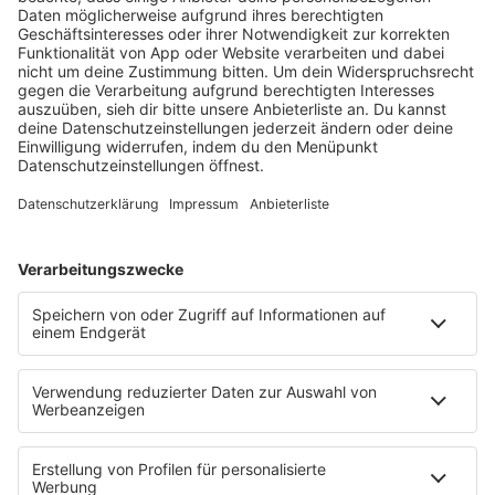
HOME
RADIOS
barba radio
Lagerfeuer
Füße hoch
Schmusekatze
Song Contest
Mädelsabend
KnickKnack
Dinnerparty
Ich hasse Sport
Sonntag Morgen
Strandbar
Putzfimmel
Deutschpop
Deutsche Liebeslieder
PODCASTS