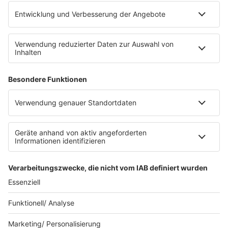
Impressum
Datenschutz
Datenschutz Facebook & Instagram
Datenschutzeinstellungen
Clubbedingungen
Allgemeine Teilnahmebedingungen
Werbung schalten
Waffel-Werbepartner
80s80s.de
90s90s.de
Schlagerplanetradio.com
1deutsch.de
WEIHNACHTSMUSIK.FM
© barba radio. Ein Baby von Barbara Schöneberger und