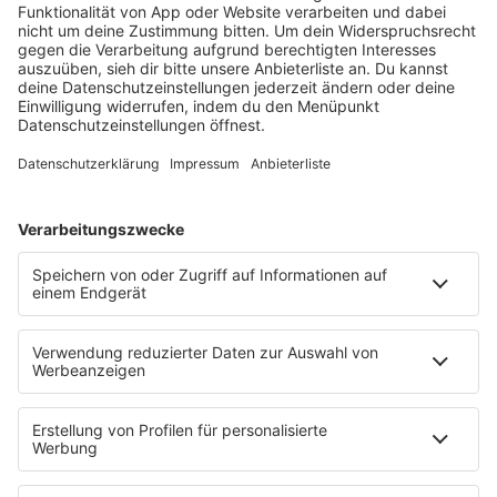
barba radio
Lagerfeuer
Füße hoch
Schmusekatze
Song Contest
Mädelsabend
KnickKnack
Dinnerparty
Ich hasse Sport
Sonntag Morgen
Strandbar
Putzfimmel
Deutschpop
Deutsche Liebeslieder
PODCASTS
Mit den Waffeln einer Frau
Frühstück bei Barbara