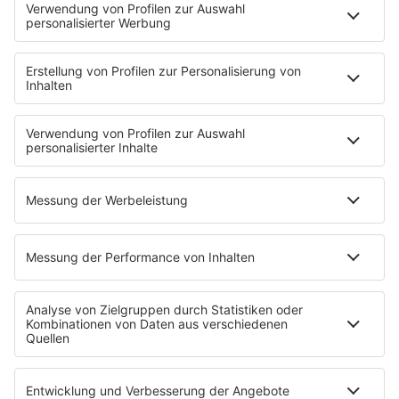
Brave & One
NotAufnahme
"Bewerbung und Karriere"
Aber bitte mit Schlager
Erdbeerkäse
Fitness mit M.A.R.K
Glück in Worten
Todesursache
Niemand muss ein Promi sein
PROGRAMM
Mit den Waffeln einer Frau
SERVICE
Empfang
barba radio App
Impressum