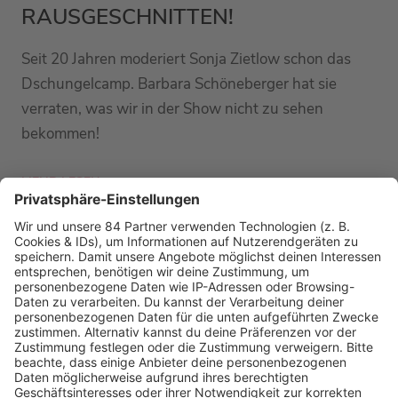
RAUSGESCHNITTEN!
Seit 20 Jahren moderiert Sonja Zietlow schon das
Dschungelcamp. Barbara Schöneberger hat sie
verraten, was wir in der Show nicht zu sehen
bekommen!
MEHR LESEN
PODCAST-GÄSTE: MEHR NEWS
HOME
RADIOS