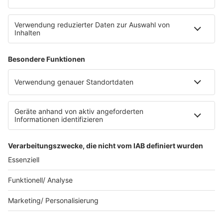
Datenschutz
Datenschutz Facebook & Instagram
Datenschutzeinstellungen
Clubbedingungen
Allgemeine Teilnahmebedingungen
Werbung schalten
Waffel-Werbepartner
80s80s.de
90s90s.de
Schlagerplanetradio.com
1deutsch.de
WEIHNACHTSMUSIK.FM
© barba radio. Ein Baby von Barbara Schöneberger und
REGIOCAST.