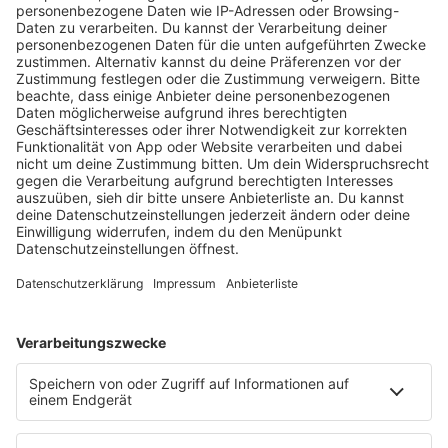
HOME
RADIOS
barba radio
Lagerfeuer
Füße hoch
Schmusekatze
Song Contest
Mädelsabend
KnickKnack
Dinnerparty
Ich hasse Sport
Sonntag Morgen
Strandbar
Putzfimmel
Deutschpop