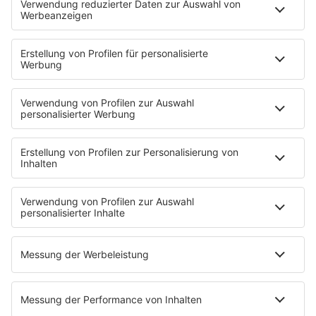
Deutsche Liebeslieder
PODCASTS
Mit den Waffeln einer Frau
Frühstück bei Barbara
Brave & One
NotAufnahme
"Bewerbung und Karriere"
Aber bitte mit Schlager
Erdbeerkäse
Fitness mit M.A.R.K
Glück in Worten
Todesursache
Niemand muss ein Promi sein
PROGRAMM
Mit den Waffeln einer Frau