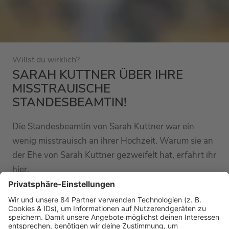
Willst du wirklich?
SARAH KUTTNER ÜBER IHRE
MISSTRAUISCHE
STANDESBEAMTIN!
Die Standesbeamtin von Sarah Kuttner war ein
wenig misstrauisch an ihrer Hochzeit. Warum sie an
der Ehe von Sarah Kuttner gezweifelt hat, erfahrt ihr
hier.
MEHR LESEN