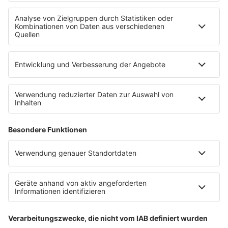
SERVICE
Empfang
barba radio App
Impressum
Datenschutz
Datenschutz Facebook & Instagram
Datenschutzeinstellungen
Clubbedingungen
Allgemeine Teilnahmebedingungen
Werbung schalten
Waffel-Werbepartner
80s80s.de
90s90s.de
Schlagerplanetradio.com
1deutsch.de
WEIHNACHTSMUSIK.FM