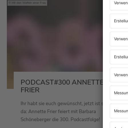
Mit den Waffeln einer Frau
PODCAST#300 ANNETTE
FRIER
Ihr habt sie euch gewünscht, jetzt ist sie
da: Annette Frier feiert mit Barbara
Schöneberger die 300. Podcastfolge!