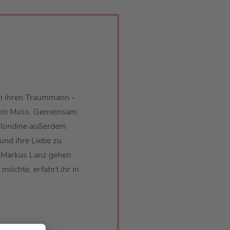
an ihren Traummann -
 ein Muss. Gemeinsam
 Blondine außerdem
 und ihre Liebe zu
u Markus Lanz gehen
möchte, erfahrt ihr in