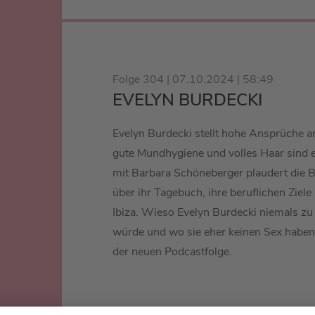
Folge 304 | 07.10.2024 | 58:49
EVELYN BURDECKI
Evelyn Burdecki stellt hohe Ansprüche 
gute Mundhygiene und volles Haar sind
mit Barbara Schöneberger plaudert die
über ihr Tagebuch, ihre beruflichen Ziele
Ibiza. Wieso Evelyn Burdecki niemals z
würde und wo sie eher keinen Sex haben 
der neuen Podcastfolge.