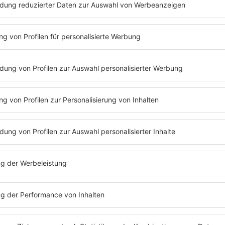
PODCAST#298 SANDY
MEYER-WÖLDEN
Sandy Meyer-Wölden bei Barbara
Schöneberger im Podcast über
Tarotkarten, die Patchworkfamilie und
Amerika.