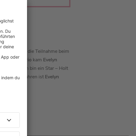
RGER
 2017 folgte die Teilnahme beim
ardo di Caprio
kam
Evelyn
adise“, „Ich bin ein Star – Holt
it einigen Jahren ist
Evelyn
eiten