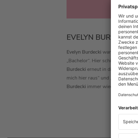
EVELYN BURDECKI 
Evelyn Burdecki
war erstmals im
„Bachelor“. Hier schied sie aller
Burdecki
erneut in die Schlagzei
mich hier raus“ und „Let’s Dance
Burdecki
immer wieder als Gast 
Hier