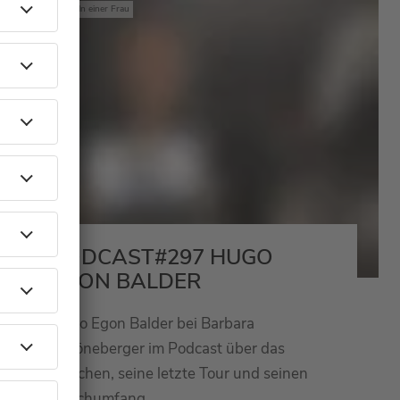
Mit den Waffeln einer Frau
PODCAST#297 HUGO
EGON BALDER
Hugo Egon Balder bei Barbara
Schöneberger im Podcast über das
Rauchen, seine letzte Tour und seinen
Bauchumfang.