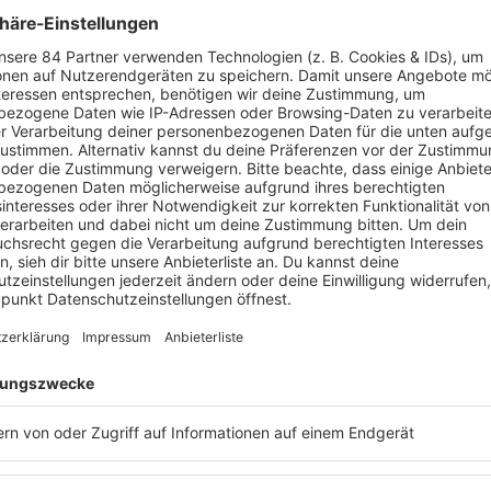
IM PODCAST BEI BARBARA SCHÖNEBE
 Fernsehen 2014 bei der Dating-Show „Take me Out“ zu sehen.
dings schon in der ersten Folge aus. Nach einem Treffen mit
Leon
len.
Evelyn Burdecki
war außerdem Kandidatin bei „Bachelor in Par
“. 2020 war sie außerdem Jury-Mitglied bei „Das Supertalent“. Se
in diversen Fernsehformaten zu sehen.
 gibt es noch mehr Persönlichk