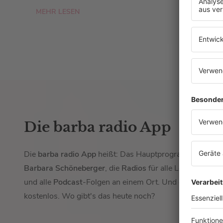
MEHR LESEN
Die barba radio App
Die
barba radio App
heißt: Das Hauptprogramm von
Barbara Schöneberger
, die
Radios
für alle Lebenslagen
und alle
Podcast
-Folgen an einem Ort. Und das auch no
kostenlos. Wo gibt's das heute noch?