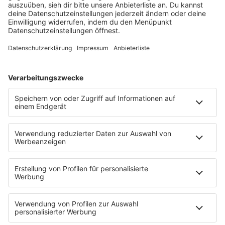
Füße hoch
Schmusekatze
Song Contest
Mädelsabend
KnickKnack
Dinnerparty
Ich hasse Sport
Sonntag Morgen
Strandbar
Putzfimmel
Deutschpop
Deutsche Liebeslieder
PODCASTS
Mit den Waffeln einer Frau
Frühstück bei Barbara
Brave & One
NotAufnahme