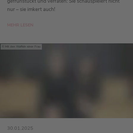
gefrühstückt und verraten: Sie schauspielert nicht
nur – sie imkert auch!
MEHR LESEN
Mit den Waffeln einer Frau
30.01.2025