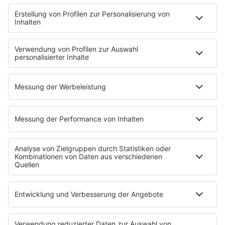
"Bewerbung und Karriere"
Aber bitte mit Schlager
Erdbeerkäse
Fitness mit M.A.R.K
Glück in Worten
Todesursache
Niemand muss ein Promi sein
PROGRAMM
Mit den Waffeln einer Frau
SERVICE
Empfang
barba radio App
Impressum
Datenschutz
Datenschutz Facebook & Instagram