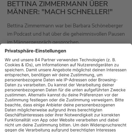
BETTINA ZIMMERMANN ÜBER
MÄNNER: "MACH SCHNELLER!"
Bettina Zimmermann war bei Barbara Schöneberger
im Podcast und hat über die geheimnisvollen Pausen
im Männergespräch gesprochen.
MEHR LESEN
HOME
RADIOS
barba radio
Lagerfeuer