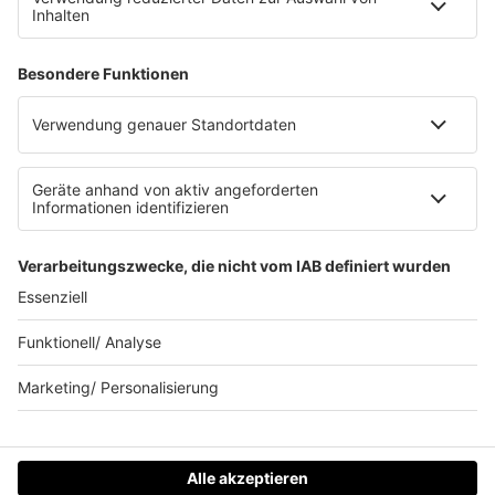
Datenschutzeinstellungen
Clubbedingungen
Allgemeine Teilnahmebedingungen
Werbung schalten
Waffel-Werbepartner
80s80s.de
90s90s.de
Schlagerplanetradio.com
1deutsch.de
WEIHNACHTSMUSIK.FM
© barba radio. Ein Baby von Barbara Schöneberger und
REGIOCAST.