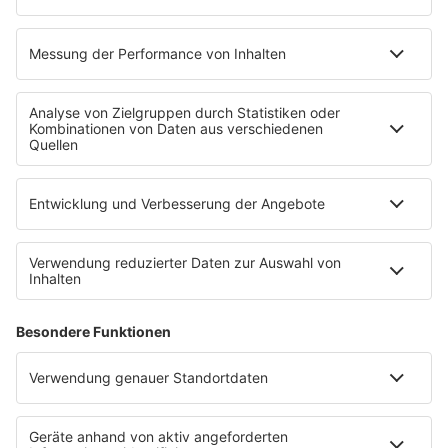
PROGRAMM
Mit den Waffeln einer Frau
SERVICE
Empfang
barba radio App
Impressum
Datenschutz
Datenschutz Facebook & Instagram
Datenschutzeinstellungen
Clubbedingungen
Allgemeine Teilnahmebedingungen
Werbung schalten
Waffel-Werbepartner
80s80s.de
90s90s.de
Schlagerplanetradio.com