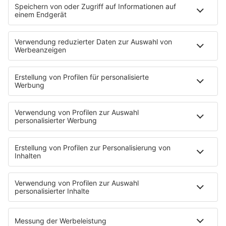
Strandbar
Putzfimmel
Deutschpop
Deutsche Liebeslieder
PODCASTS
Mit den Waffeln einer Frau
Frühstück bei Barbara
Brave & One
NotAufnahme
"Bewerbung und Karriere"
Aber bitte mit Schlager
Erdbeerkäse
Fitness mit M.A.R.K
Glück in Worten
Todesursache
Niemand muss ein Promi sein