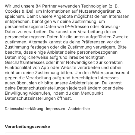
MEHR LESEN
HOME
RADIOS
barba radio
Lagerfeuer
Füße hoch
Schmusekatze
Song Contest
Mädelsabend
KnickKnack
Dinnerparty
Ich hasse Sport
Sonntag Morgen