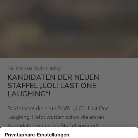
Bei Michael Bully Herbig:
KANDIDATEN DER NEUEN
STAFFEL „LOL: LAST ONE
LAUGHING“!
Bald startet die neue Staffel „LOL: Last One
Laughing“! Jetzt wurden schon die ersten
Kandidaten der neuen Staffel verraten!