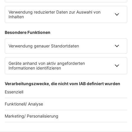
Datenschutz Facebook & Instagram
Datenschutzeinstellungen
Clubbedingungen
Allgemeine Teilnahmebedingungen
Werbung schalten
Waffel-Werbepartner
80s80s.de
90s90s.de
Schlagerplanetradio.com
1deutsch.de
WEIHNACHTSMUSIK.FM
© barba radio. Ein Baby von Barbara Schöneberger und
REGIOCAST.