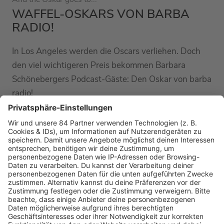
WAFFEL-OSKARS VON BARBA
RADIO!
In Los Angeles werden die Oscars verliehen. Doch
den viel wichtigeren Preis bekommen Barbara
Schönebergers Podcast-Gäste: Den Oskar von barba
radio!
MEHR LESEN
HOME
RADIOS