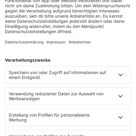
barba radio
Lagerfeuer
Füße hoch
Schmusekatze
Song Contest
Mädelsabend
KnickKnack
Dinnerparty
Ich hasse Sport
Sonntag Morgen
Strandbar
Putzfimmel
Deutschpop
Deutsche Liebeslieder
PODCASTS
Mit den Waffeln einer Frau
Frühstück bei Barbara