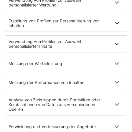
Brave & One
NotAufnahme
"Bewerbung und Karriere"
Aber bitte mit Schlager
Erdbeerkäse
Fitness mit M.A.R.K
Glück in Worten
Todesursache
Niemand muss ein Promi sein
PROGRAMM
Mit den Waffeln einer Frau
SERVICE
Empfang
barba radio App
Impressum
Datenschutz