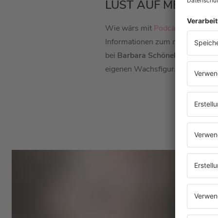
LUST AUF MEHR TO
Wie wärs mit
Podcast#137
mit
Informationen zum nächsten Ds
bei
Barbara Schöneberger
ist wi
eigenen Wachsfigur.