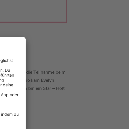
RBARA
 2017 folgte die Teilnahme beim
ardo di Caprio
kam
Evelyn
adise“, „Ich bin ein Star – Holt