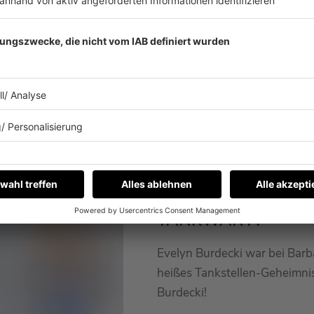
ahrt ihr es!
11.10.2024
EVELYN BURDECKI 
TANKWART?
Evelyn Burdecki war bei Barb
heißes Tankstellen-Geheimnis 
Burdecki!