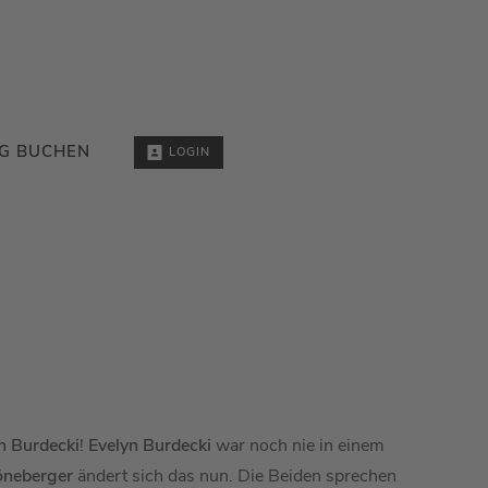
G BUCHEN
LOGIN
n Burdecki
!
Evelyn Burdecki
war noch nie in einem
öneberger
ändert sich das nun. Die Beiden sprechen