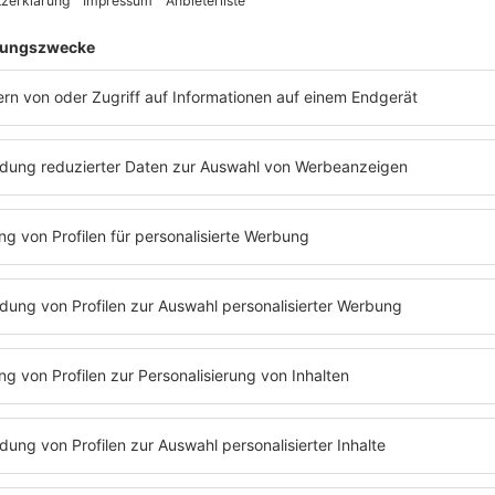
LLE GESPRÄCHE?
Sonja Zietlow
?
Moderatorin
Sonja Zietlow
verrät bei
Barbara 
chungelcamp. Oder
Podcast#128
mit
Olivia Jones
? Wenn Drag
rd es bunt!
Barbara Schöneberger
und
Olivia Jones
sprechen üb
News zu Evelyn Burdecki
07.08.2025
EVELYN BURDECKI 