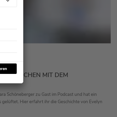
- KNUTSCHEN MIT DEM
ara Schöneberger zu Gast im Podcast und hat ein
gelüftet. Hier erfahrt ihr die Geschichte von Evelyn