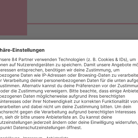
ALITY-TV: EVELYN BURDECKI BEI BA
 Fernsehen 2014 bei der Dating-Show „Take me Out“ zu sehen.
dings schon in der ersten Folge aus. Nach einem Treffen mit
Leon
len.
Evelyn Burdecki
war außerdem Kandidatin bei „Bachelor in Par
“. 2020 war sie außerdem Jury-Mitglied bei „Das Supertalent“.