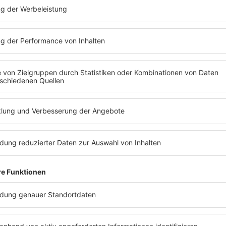
Evelyn Burdecki hat im Podca
persönlichen Dating-Radar ge
sollte, wenn’s bei ihr funken so
MEHR LESEN
MINUTE!
frühstückt und verraten, was