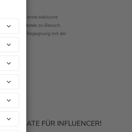
Schöneberger
erste exklusive
queen
Olivia Jones
zu Besuch
er ihre erste Begegnung mit der
– KEIN DATE FÜR INFLUENCER!