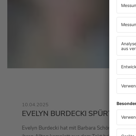
10.04.2025
EVELYN BURDECKI SPÜRT JEDE 
Evelyn Burdecki hat mit Barbara Schöneberger ge