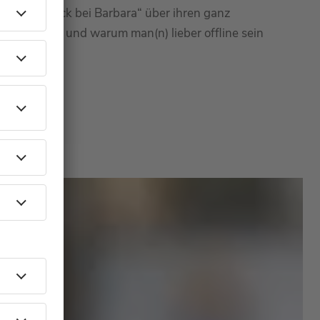
st „Frühstück bei Barbara“ über ihren ganz
sprochen – und warum man(n) lieber offline sein
ll.