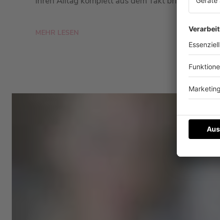
ihren Alltag komplett aus dem Takt bringt. Hier erf
MEHR LESEN