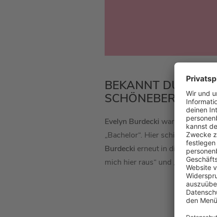
BEKANNT DURCH RE
SCHÖNEBERGER!
Evelyn Burdecki
war erstmals im
„Bachelor“. Hier schied sie aller
Burdecki
erneut in die Schlagzei
mich hier raus“ und „Let’s Dance