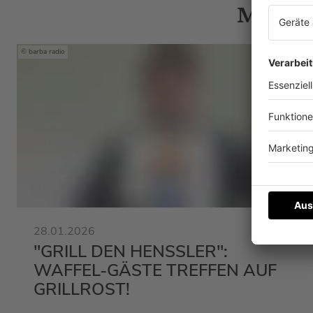
Mehr N
barba radio
28.01.2026
"GRILL DEN HENSSLER":
WAFFEL-GÄSTE TREFFEN AUF
GRILLROST!