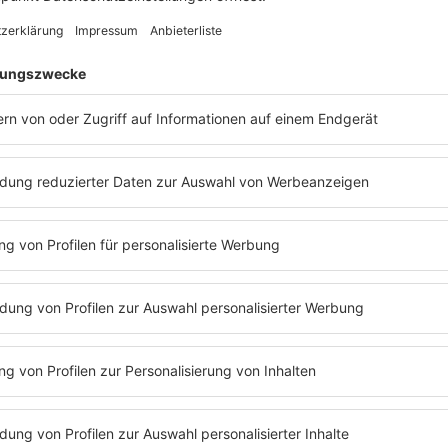
erfahren? Dann hört euch doch den
Podcast
„
Mit den Waffeln 
ort konnte
Barbara Schöneberger
an das ein oder andere Gehe
 mit
DJ BoBo
ganz einfach nachhören:
Folge 209 | 14.11.2022 | 52:33