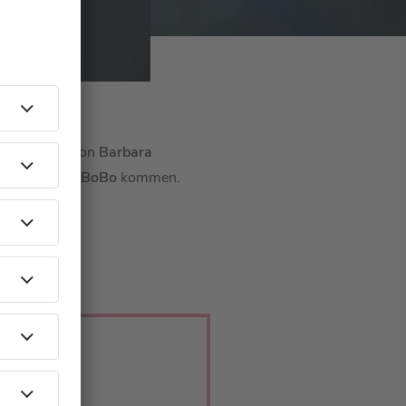
einer Frau
“ von
Barbara
imnis von
DJ BoBo
kommen.