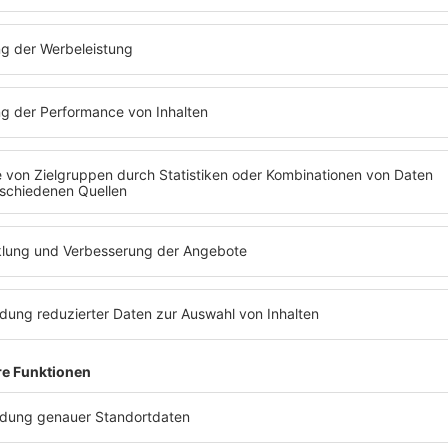
DJ BOBO
Einer der größten 90er Stars überhaupt i
DJ BoBo hat sich aus seinem schweizer 
und ist persönlich nach Berlin gekommen.
wieso sich seine Shows nicht mehr wie ei
und wie es eigentlich ist nach all' den J
keinen Nummer-1-Hit in Deutschland zu
BoBos schrägsten Fan-Geschichten hören
ihr unbedingt die neue Podcastfolge eins