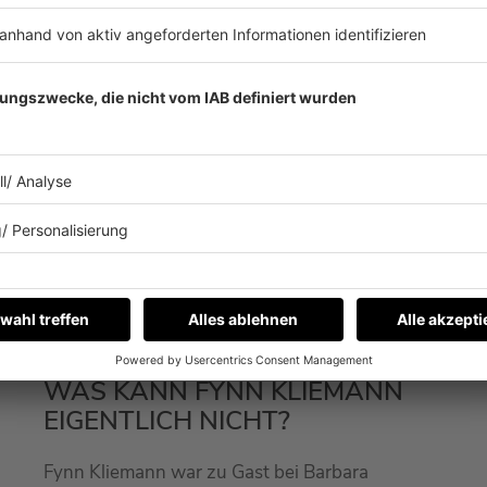
ews zu Barbara Schönebergers
Mit den Waffeln einer Frau
26.01.2026
WAS KANN FYNN KLIEMANN
EIGENTLICH NICHT?
Fynn Kliemann war zu Gast bei Barbara