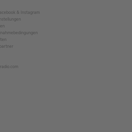
acebook & Instagram
nstellungen
gen
ilnahmebedingungen
ten
partner
tradio.com