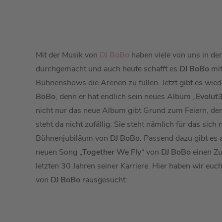
Mit der Musik von
DJ BoBo
haben viele von uns in de
durchgemacht und auch heute schafft es
DJ BoBo
mit
Bühnenshows die Arenen zu füllen. Jetzt gibt es wie
BoBo
, denn er hat endlich sein neues Album „
Evolut
nicht nur das neue Album gibt Grund zum Feiern, den
steht da nicht zufällig. Sie steht nämlich für das sic
Bühnenjubiläum von
DJ BoBo
. Passend dazu gibt es
neuen Song „
Together We Fly
“ von
DJ BoBo
einen Z
letzten 30 Jahren seiner Karriere. Hier haben wir eu
von
DJ BoBo
rausgesucht: