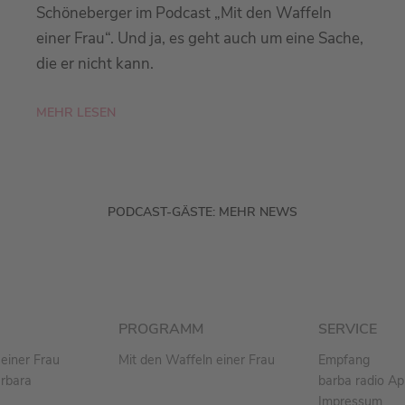
Schöneberger im Podcast „Mit den Waffeln
einer Frau“. Und ja, es geht auch um eine Sache,
die er nicht kann.
MEHR LESEN
PODCAST-GÄSTE: MEHR NEWS
PROGRAMM
SERVICE
einer Frau
Mit den Waffeln einer Frau
Empfang
arbara
barba radio A
Impressum