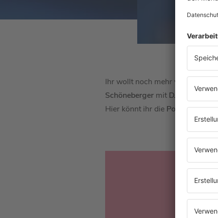
Ihr wollt noch mehr von
DJ BoBo
Schöneberger
mit
DJ BoBo
an. D
Hier könnt ihr die
Podcast
-Folge