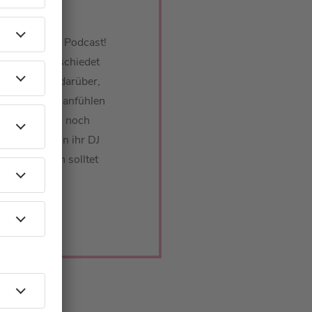
st bei uns im Podcast!
Chalet verabschiedet
 Er spricht darüber,
ne "Pflicht" anfühlen
ahren trotzdem noch
 haben. Wenn ihr DJ
 wollt, dann solltet
chalten.