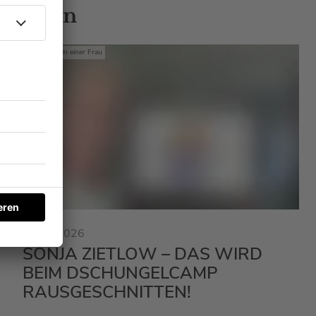
 Gästen
Mit den Waffeln einer Frau
23.01.2026
SONJA ZIETLOW – DAS WIRD
BEIM DSCHUNGELCAMP
RAUSGESCHNITTEN!