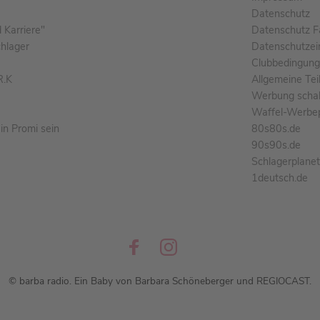
Datenschutz
Karriere"
Datenschutz F
chlager
Datenschutzei
Clubbedingun
R.K
Allgemeine Te
Werbung schal
Waffel-Werbe
n Promi sein
80s80s.de
90s90s.de
Schlagerplane
1deutsch.de
© barba radio. Ein Baby von Barbara Schöneberger und REGIOCAST.