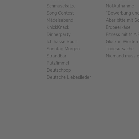
Schmusekatze
NotAufnahme
Song Contest
"Bewerbung und 
Mädelsabend
Aber bitte mit S
KnickKnack
Erdbeerkäse
Dinnerparty
Fitness mit M.A.
Ich hasse Sport
Glück in Worten
Sonntag Morgen
Todesursache
Strandbar
Niemand muss ei
Putzfimmel
Deutschpop
Deutsche Liebeslieder