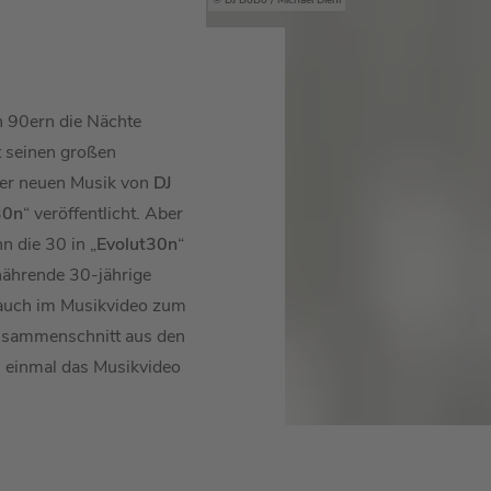
DJ BoBo / Michael Diehl
n 90ern die Nächte
 seinen großen
der neuen Musik von
DJ
30n
“ veröffentlicht. Aber
n die 30 in „
Evolut30n
“
h nährende 30-jährige
 auch im Musikvideo zum
usammenschnitt aus den
ch einmal das Musikvideo