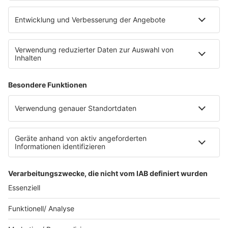
barba radio App
Impressum
Datenschutz
Datenschutz Facebook & Instagram
Datenschutzeinstellungen
Clubbedingungen
Allgemeine Teilnahmebedingungen
Werbung schalten
Waffel-Werbepartner
80s80s.de
90s90s.de
Schlagerplanetradio.com
1deutsch.de
WEIHNACHTSMUSIK.FM