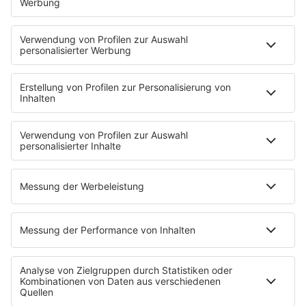
Mit den Waffeln einer Frau
Frühstück bei Barbara
Brave & One
NotAufnahme
"Bewerbung und Karriere"
Aber bitte mit Schlager
Erdbeerkäse
Fitness mit M.A.R.K
Glück in Worten
Todesursache
Niemand muss ein Promi sein
PROGRAMM
Mit den Waffeln einer Frau
SERVICE
Empfang