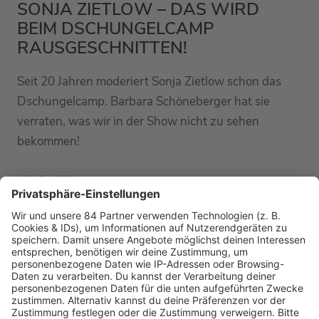
SONJA ZIETLOW – DAS WIRD
BEIM DSCHUNGELCAMP
RAUSGESCHNITTEN!
Seit 20 Jahren moderiert Sonja Zietlow schon das
Dschungelcamp. Barbara Schöneberger hat sie
verraten, was wir in der Show nicht zu sehen
bekommen!
MEHR LESEN
PODCAST-GÄSTE: MEHR NEWS