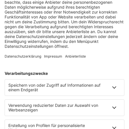
HOME
RADIOS
barba radio
Lagerfeuer
Füße hoch
Schmusekatze
Song Contest
Mädelsabend
KnickKnack
Dinnerparty
Ich hasse Sport
Sonntag Morgen
Strandbar
Putzfimmel
Deutschpop
Deutsche Liebeslieder
PODCASTS