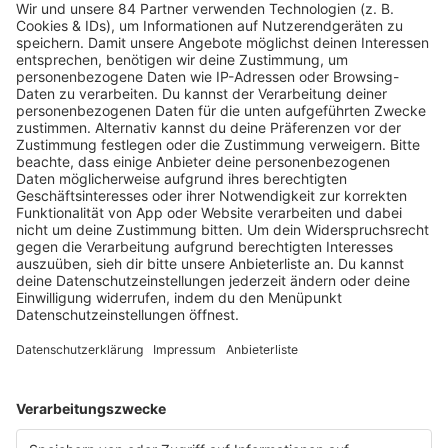
PODCAST-GÄSTE: MEHR NEWS
HOME
RADIOS
barba radio
Lagerfeuer
Füße hoch
Schmusekatze
Song Contest
Mädelsabend
KnickKnack
Dinnerparty
Ich hasse Sport
Sonntag Morgen