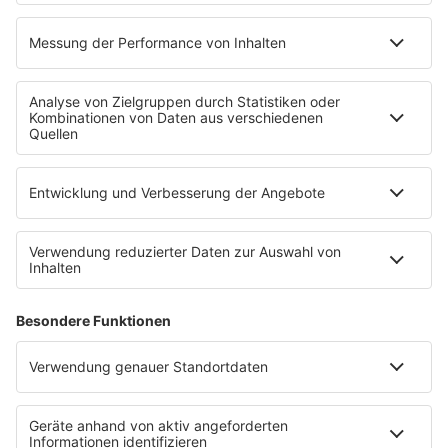
PROGRAMM
Mit den Waffeln einer Frau
SERVICE
Empfang
barba radio App
Impressum
Datenschutz
Datenschutz Facebook & Instagram
Datenschutzeinstellungen
Clubbedingungen
Allgemeine Teilnahmebedingungen
Werbung schalten
Waffel-Werbepartner
80s80s.de
90s90s.de
Schlagerplanetradio.com
1deutsch.de