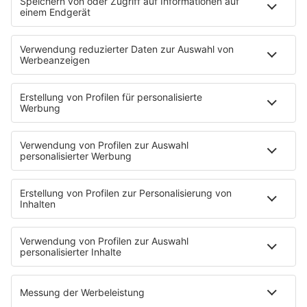
Strandbar
Putzfimmel
Deutschpop
Deutsche Liebeslieder
PODCASTS
Mit den Waffeln einer Frau
Frühstück bei Barbara
Brave & One
NotAufnahme
"Bewerbung und Karriere"
Aber bitte mit Schlager
Erdbeerkäse
Fitness mit M.A.R.K
Glück in Worten
Todesursache
Niemand muss ein Promi sein