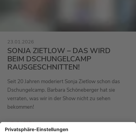
23.01.2026
SONJA ZIETLOW – DAS WIRD
BEIM DSCHUNGELCAMP
RAUSGESCHNITTEN!
Seit 20 Jahren moderiert Sonja Zietlow schon das
Dschungelcamp. Barbara Schöneberger hat sie
verraten, was wir in der Show nicht zu sehen
bekommen!
MEHR LESEN