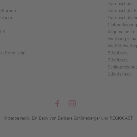
Datenschutz
Karriere"
Datenschutz F
chlager
Datenschutzei
Clubbedingun
R.K
Allgemeine Te
Werbung schal
Waffel-Werbe
n Promi sein
80s80s.de
90s90s.de
Schlagerplane
1deutsch.de
© barba radio. Ein Baby von Barbara Schöneberger und REGIOCAST.