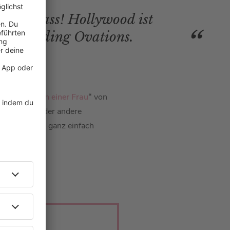
as ist krass! Hollywood ist
ir Standing Ovations.
t den Waffeln einer Frau
“
von
an das ein oder andere
Bully“ Herbig
ganz einfach