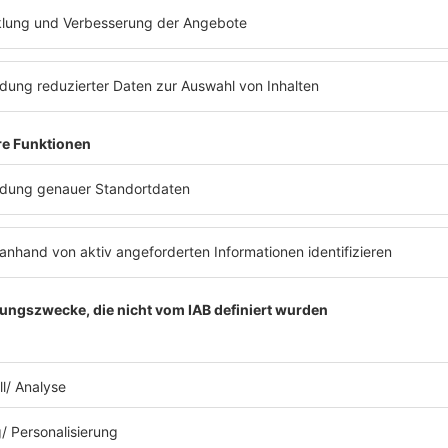
ews zu Barbara Schönebergers
Mit den Waffeln einer Frau
26.01.2026
WAS KANN FYNN KLIEMANN
EIGENTLICH NICHT?
Fynn Kliemann war zu Gast bei Barbara