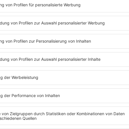
Folge 124 | 29.03.2021 | 46:52
MICHAEL „BULLY“ HERBI
Michael „Bully“ Herbig verrät bei Barbar
er mal für einen Tag in Barbara Schönebe
welchem Musiker er schon verwechselt
Michael „Bully“ Herbig seine große Cha
verpasst hat, hört ihr in der neuen Folge
einer Frau“.