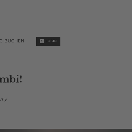
G BUCHEN
LOGIN
ambi!
ury