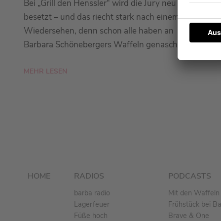
Bei „Grill den Henssler“ wird die Jury neu
besetzt – und das riecht stark nach einem
Wiedersehen, denn schon alle haben an
Barbara Schönebergers Waffeln genascht.
MEHR LESEN
HOME
RADIOS
PODCASTS
barba radio
Mit den Waffeln 
Lagerfeuer
Frühstück bei B
Füße hoch
Brave & One