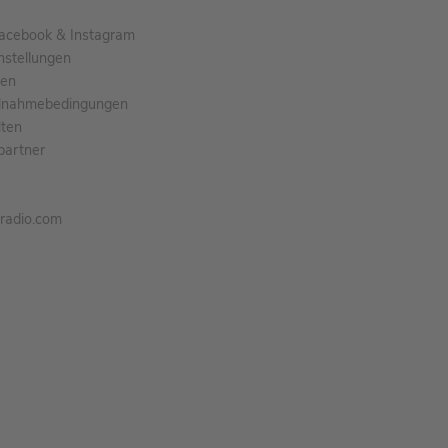
acebook & Instagram
nstellungen
gen
ilnahmebedingungen
ten
partner
tradio.com