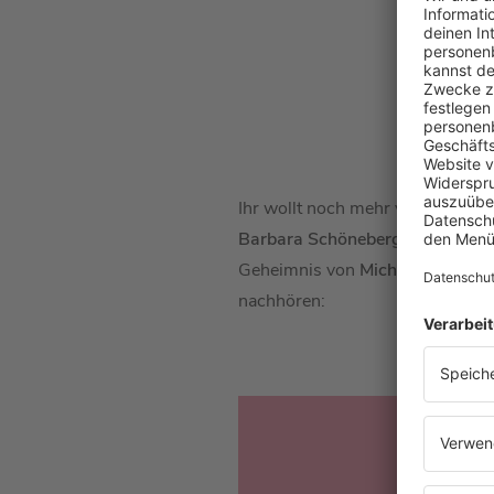
Ihr wollt noch mehr von
Michael 
Barbara Schöneberger
mit
Micha
Geheimnis von
Michael „Bully“ 
nachhören: