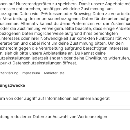
Ihr seid’s echt süß. D
anwesend, ihr gebt m
MICHAEL „BULLY“ HERBIG
„Bully“ Herbig
erfahren? Dann hört euch doch den
Podcast
„
Mi
el „Bully“ Herbig
an. Dort konnte
Barbara Schöneberger
noch 
Herbig
kommen. Hier könnt ihr die
Podcast
-Folge mit
Michael „