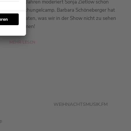
Seit 20 Jahren moderiert Sonja Zietlow schon
das Dschungelcamp. Barbara Schöneberger hat
sie verraten, was wir in der Show nicht zu sehen
bekommen!
MEHR LESEN
WEIHNACHTSMUSIK.FM
pp