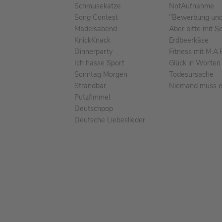
Schmusekatze
NotAufnahme
Song Contest
"Bewerbung und 
Mädelsabend
Aber bitte mit S
KnickKnack
Erdbeerkäse
Dinnerparty
Fitness mit M.A.
Ich hasse Sport
Glück in Worten
Sonntag Morgen
Todesursache
Strandbar
Niemand muss ei
Putzfimmel
Deutschpop
Deutsche Liebeslieder