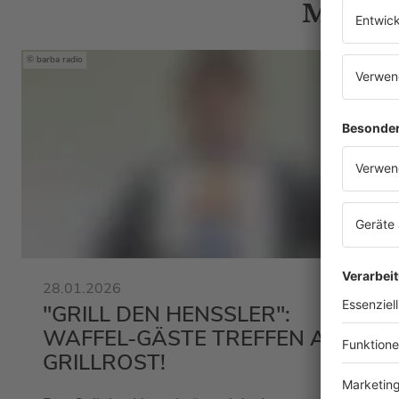
Mehr N
barba radio
28.01.2026
"GRILL DEN HENSSLER":
WAFFEL-GÄSTE TREFFEN AUF
GRILLROST!