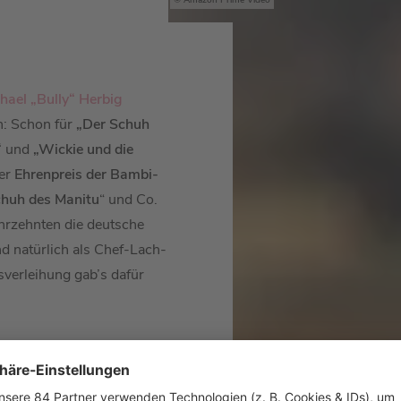
Amazon Prime Video
hael „Bully“ Herbig
n: Schon für
„Der Schuh
“
und
„Wickie und die
der
Ehrenpreis der Bambi-
chuh des Manitu
“ und Co.
ahrzehnten die deutsche
d natürlich als Chef-Lach-
isverleihung gab’s dafür