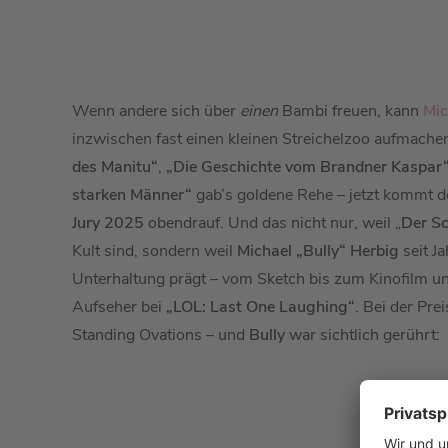
Wenn andere sich über
einen
Bambi freuen, kann
Mic
inzwischen fast einen kleinen Streichelzoo aufmache
des Manitu“
,
„Die Geschichte vom Brandner Kaspar
starken Männer“
gab’s goldene Rehe – jetzt kommt 
Jury 2025
obendrauf. Und das nicht nur, weil „
Der S
Kult sind, sondern weil
Michael „Bully“ Herbig
seit J
Unterhaltung prägt – vom Sketch bis zum Kinofilm un
Aufseher bei
„LOL: Last One Laughing“
. Bei der Pre
Standing Ovations – und
Bully
war sichtlich gerührt: