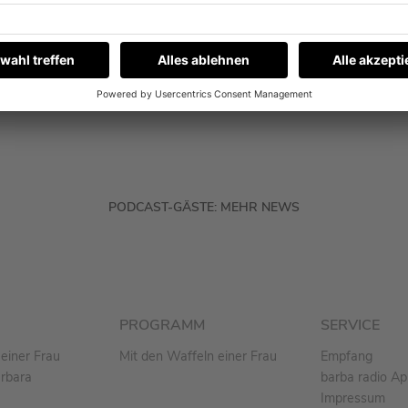
Schöneberger im Podcast „Mit den Waffeln
einer Frau“. Und ja, es geht auch um eine Sache,
die er nicht kann.
MEHR LESEN
PODCAST-GÄSTE: MEHR NEWS
PROGRAMM
SERVICE
einer Frau
Mit den Waffeln einer Frau
Empfang
arbara
barba radio A
Impressum