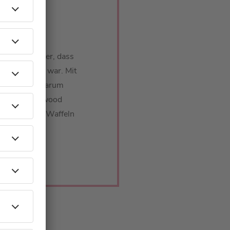
G
a Schöneberger, dass
rger verliebt war. Mit
 wurde und warum
nce auf Hollywood
 von „Mit den Waffeln