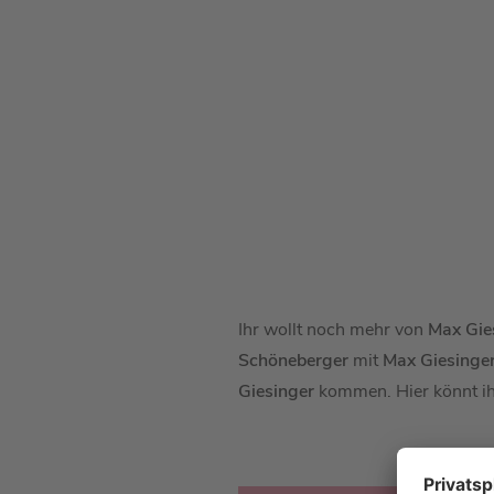
Ihr wollt noch mehr von
Max Gie
Schöneberger
mit
Max Giesinge
Giesinger
kommen. Hier könnt ih