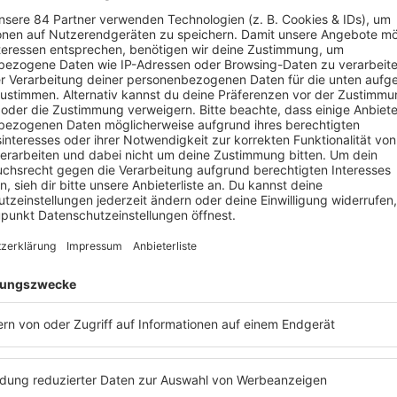
Folge 72 | 30.03.2020 | 48:08
MAX GIESINGER
Musiker Max Giesinger kann dieses Mal n
Schönebergers Waffelstudio kommen und 
Waffelgast, der per Skype dazugeholt wi
verrät im Podcast das Rezept der Giesin
Außerdem: Warum Max Giesinger und B
sich dieses Jahr nicht auf der Reeperbah
ihr in der neuen Folge von „Mit den Waffe