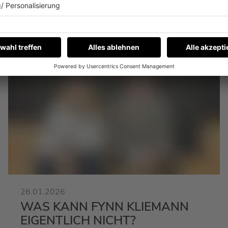
ews zu Barbara Schönebergers
Mit den Waffeln einer Frau
26.01.2026
WAS KANN FYNN KLIEMANN
EIGENTLICH NICHT?