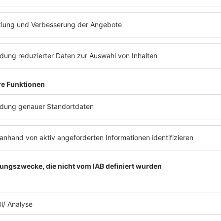
T ABSPIELEN
DEUTSCHPOP
Es läuft:
Gregor Meyle mit Das nennt man