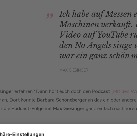
Ich habe auf Messen 
Maschinen verkauft. 
Video auf YouTube ru
den No Angels singe 
war ein ganz schön m
MAX GIESINGER
singer
erfahren? Dann hört euch doch den
Podcast
„
Mit den Wa
r
an. Dort konnte
Barbara Schöneberger
an das ein oder ander
r die
Podcast
-Folge mit
Max Giesinger
ganz einfach nachhören