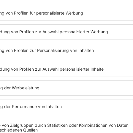
ns? Dann hat
Barbara Schöneberger
genau das Richtige für eu
dem nur
Deutschpop
-Songs gespielt werden. Dort könnt ihr auc