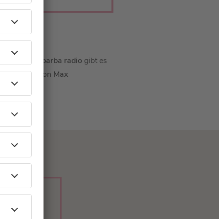
ch! Denn bei
barba radio
gibt es
h die Songs von
Max