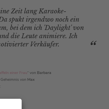
eine Zeit lang Karaoke-
Da spukt irgendwo noch ein
m, bei dem ich 'Daylight' von
und die Leute animiere. Ich
otivierter Verkäufer.
ffeln einer Frau
“ von
Barbara
e Geheimnis von
Max
: