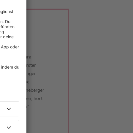
icht in Barbara
ist unser erster
rd. Max Giesinger
ger-Bolognese.
arbara Schöneberger
n sehen können, hört
ln einer Frau“.