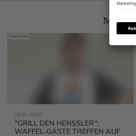
Mehr N
barba radio
28.01.2026
"GRILL DEN HENSSLER":
WAFFEL-GÄSTE TREFFEN AUF