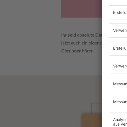
Ihr seid absolute
Deutschpop
-Fa
jetzt auch ein eigenes Radio, in
Giesinger
hören: