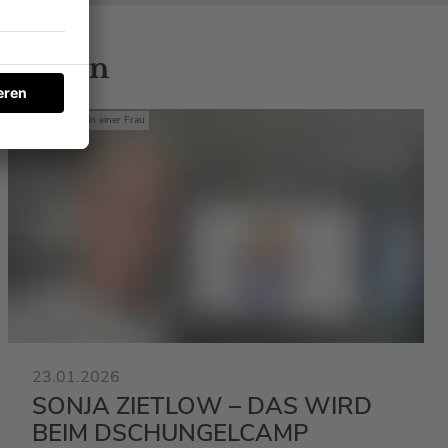
 Gästen
Mit den Waffeln einer Frau
23.01.2026
SONJA ZIETLOW – DAS WIRD
BEIM DSCHUNGELCAMP