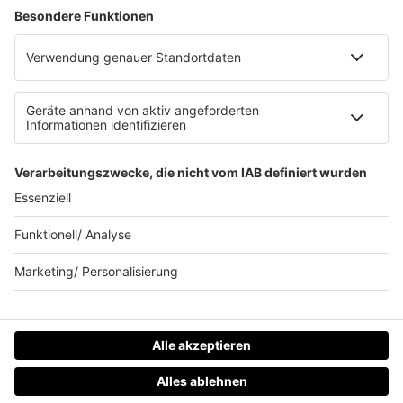
Werbung schalten
Waffel-Werbepartner
80s80s.de
90s90s.de
Schlagerplanetradio.com
1deutsch.de
WEIHNACHTSMUSIK.FM
© barba radio. Ein Baby von Barbara Schöneberger und
REGIOCAST.