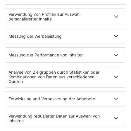
Erdbeerkäse
Fitness mit M.A.R.K
Glück in Worten
Todesursache
Niemand muss ein Promi sein
PROGRAMM
Mit den Waffeln einer Frau
SERVICE
Empfang
barba radio App
Impressum
Datenschutz
Datenschutz Facebook & Instagram
Datenschutzeinstellungen
Clubbedingungen
Allgemeine Teilnahmebedingungen