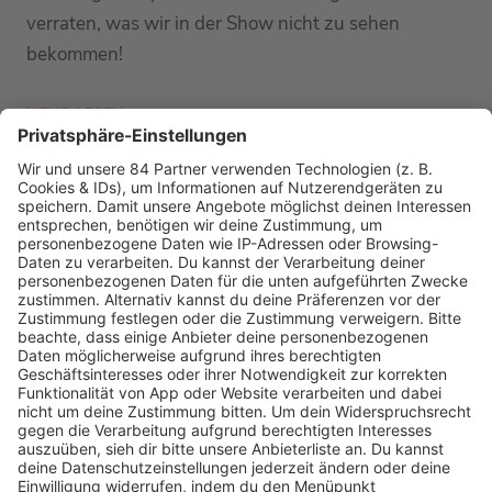
verraten, was wir in der Show nicht zu sehen
bekommen!
MEHR LESEN
PODCAST-GÄSTE: MEHR NEWS
HOME
RADIOS
barba radio
Lagerfeuer
Füße hoch
Schmusekatze