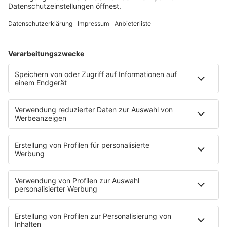
Song Contest
Mädelsabend
KnickKnack
Dinnerparty
Ich hasse Sport
Sonntag Morgen
Strandbar
Putzfimmel
Deutschpop
Deutsche Liebeslieder
PODCASTS
Mit den Waffeln einer Frau
Frühstück bei Barbara
Brave & One
NotAufnahme
"Bewerbung und Karriere"
Aber bitte mit Schlager