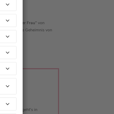
 Waffeln einer Frau
" von
n oder andere Geheimnis von
ören:
en - darum geht's in