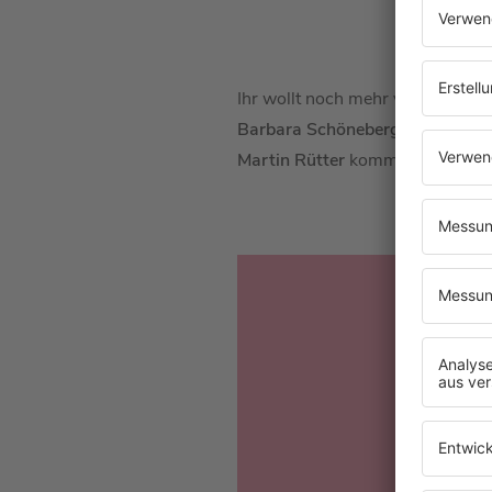
Ihr wollt noch mehr von
Martin 
Barbara Schöneberger
mit
Marti
Martin Rütter
kommen. Hier könn