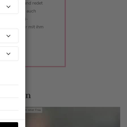
 ist zu Gast und redet
sch, sondern auch
von der Bambi-
der nicht mehr mit ihm
Folge.
 Gästen
Mit den Waffeln einer Frau