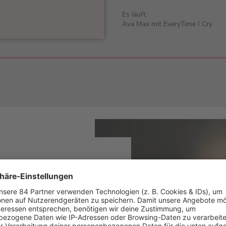
Es läuft:
Ava Max mit EveryTime I Cry
in, wo sie sollen und
rchschnittlichen Männer-
uchten groß, wenn die
hreiben. So eine