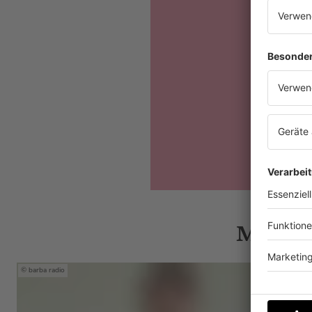
Mehr N
barba radio