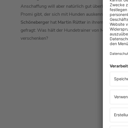
Anschaffung will aber natürlich gut überlegt sein. W
Promi gibt, der sich mit Hunden auskennt, dann ist d
Schöneberger
hat
Martin Rütter
in ihrem
Podcast
„
M
gefragt: Was hält der Hundetrainer von Menschen, 
verschenken?