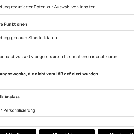
dieser neuen Podcastfolge! Martin Rütter
nicht nur über seinen Gemüsesuppenfeti
über seine Tour. Warum er ein Trauma 
Preisverleihung hat und wieso seine Kin
ins Kino gehen wollen, hört ihr in dieser 
ews zu Barbara Schönebergers
Mit den Waffeln einer Frau