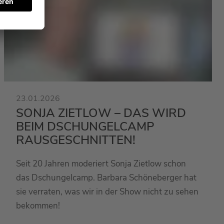
23.01.2026
SONJA ZIETLOW – DAS WIRD
BEIM DSCHUNGELCAMP
RAUSGESCHNITTEN!
Seit 20 Jahren moderiert Sonja Zietlow schon
das Dschungelcamp. Barbara Schöneberger hat
sie verraten, was wir in der Show nicht zu sehen
bekommen!