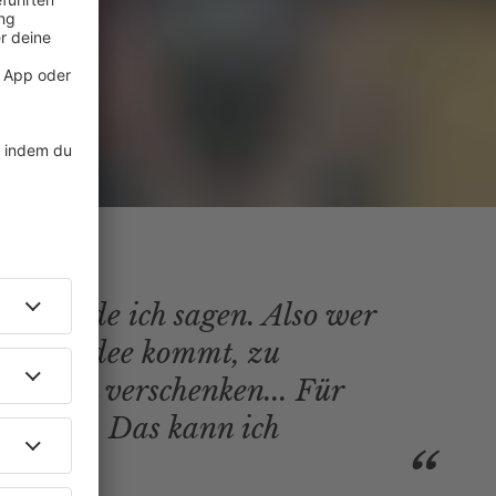
all würde ich sagen. Also wer
uf die Idee kommt, zu
tier zu verschenken... Für
 pervers. Das kann ich
ehen.