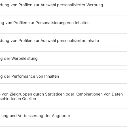
MARTIN RÜTTER
Rütter
erfahren? Dann hört euch doch mal den
Podcast
"
Mit den
n Rütter
an. Dort konnte
Barbara Schöneberger
noch an das ei
t ihr die
Podcast
-Folge mit
Martin Rütter
ganz einfach nachh
Folge 277 | 04.03.2024 | 55:07
MARTIN RÜTTER
Tierschutz, Datingshows und Tränendrüs