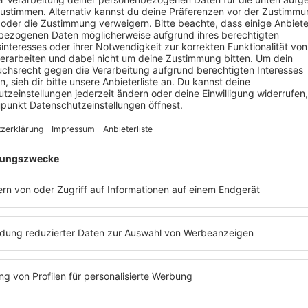
enn es einen deutschen
as
Martin Rütter
.
Barbara
it den Waffeln einer Frau
“
die Hunde zu Weihnachten
Das ist ein Therapief
heute noch wirklich a
Weihnachten ein Haus
mich ist das wirklich
überhaupt nicht verst