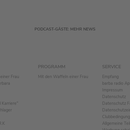
PODCAST-GÄSTE: MEHR NEWS
PROGRAMM
SERVICE
einer Frau
Mit den Waffeln einer Frau
Empfang
arbara
barba radio A
Impressum
Datenschutz
Karriere"
Datenschutz F
chlager
Datenschutzei
Clubbedingun
R.K
Allgemeine Te