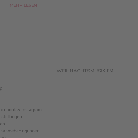
MEHR LESEN
WEIHNACHTSMUSIK.FM
pp
acebook & Instagram
nstellungen
gen
ilnahmebedingungen