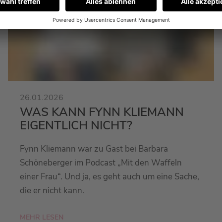
26.01.2026
WAS KANN FYNN KLIEMANN
EIGENTLICH NICHT?
Fynn Kliemann war zu Gast bei Barbara
Schöneberger im Podcast „Mit den Waffeln
einer Frau“. Und ja, es geht auch um eine Sache,
die er nicht kann.
MEHR LESEN