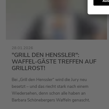
28.01.2026
"GRILL DEN HENSSLER":
WAFFEL-GÄSTE TREFFEN AUF
GRILLROST!
Bei „Grill den Henssler“ wird die Jury neu
besetzt – und das riecht stark nach einem
Wiedersehen, denn schon alle haben an
Barbara Schönebergers Waffeln genascht.