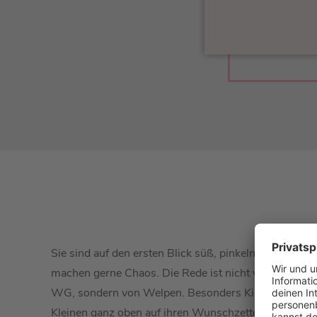
Sie sind auf den ersten Blick süß, pinkeln nicht dorth
machen gerne Chaos. Die Rede ist nicht von einer du
WG, sondern von Welpen. Besonders Kinderaugen le
Kleinen ganz oben auf ihren Wunschzettel "Hund" sc