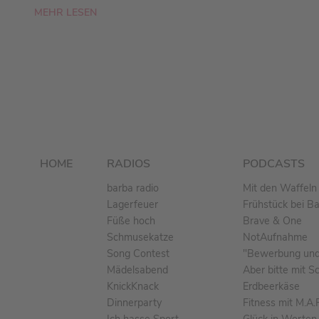
MEHR LESEN
HOME
RADIOS
PODCASTS
barba radio
Mit den Waffeln 
Lagerfeuer
Frühstück bei B
Füße hoch
Brave & One
Schmusekatze
NotAufnahme
Song Contest
"Bewerbung und 
Mädelsabend
Aber bitte mit S
KnickKnack
Erdbeerkäse
Dinnerparty
Fitness mit M.A.