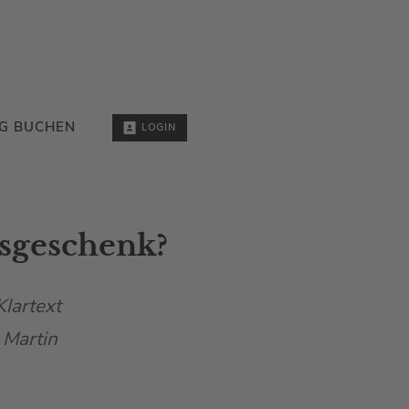
G BUCHEN
LOGIN
tsgeschenk?
lartext
 Martin