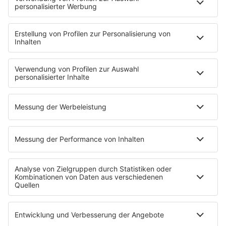
Brave & One
NotAufnahme
"Bewerbung und Karriere"
Aber bitte mit Schlager
Erdbeerkäse
Fitness mit M.A.R.K
Glück in Worten
Todesursache
Niemand muss ein Promi sein
PROGRAMM
Mit den Waffeln einer Frau
SERVICE
Empfang
barba radio App
Impressum
Datenschutz