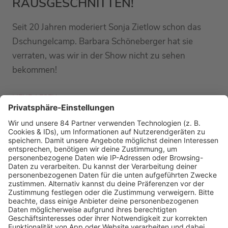
RAUSGESCHNITTEN!
Seit 20 Jahren moderiert Sonja Zietlow schon das
Dschungelcamp. Barbara Schöneberger hat sie
verraten, was wir in der Show nicht zu sehen
bekommen!
MEHR LESEN
PODCAST-GÄSTE: MEHR NEWS
HOME
RADIOS