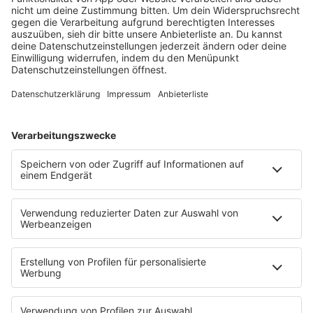
barba radio
Lagerfeuer
Füße hoch
Schmusekatze
Song Contest
Mädelsabend
KnickKnack
Dinnerparty
Ich hasse Sport
Sonntag Morgen
Strandbar
Putzfimmel
Deutschpop
Deutsche Liebeslieder
PODCASTS
Mit den Waffeln einer Frau
Frühstück bei Barbara