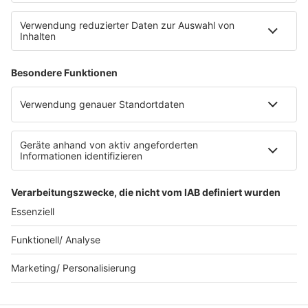
Datenschutz Facebook & Instagram
Datenschutzeinstellungen
Clubbedingungen
Allgemeine Teilnahmebedingungen
Werbung schalten
Waffel-Werbepartner
80s80s.de
90s90s.de
Schlagerplanetradio.com
1deutsch.de
WEIHNACHTSMUSIK.FM
© barba radio. Ein Baby von Barbara Schöneberger und
REGIOCAST.