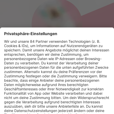
HOME
RADIOS
barba radio
Lagerfeuer
Füße hoch