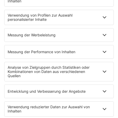
Erdbeerkäse
Fitness mit M.A.R.K
Glück in Worten
Todesursache
Niemand muss ein Promi sein
PROGRAMM
Mit den Waffeln einer Frau
SERVICE
Empfang
barba radio App
Impressum
Datenschutz
Datenschutz Facebook & Instagram
Datenschutzeinstellungen
Clubbedingungen