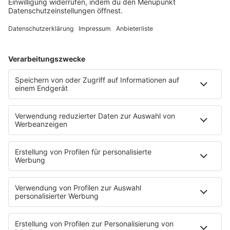
Schmusekatze
Song Contest
Mädelsabend
KnickKnack
Dinnerparty
Ich hasse Sport
Sonntag Morgen
Strandbar
Putzfimmel
Deutschpop
Deutsche Liebeslieder
PODCASTS
Mit den Waffeln einer Frau
Frühstück bei Barbara
Brave & One
NotAufnahme
"Bewerbung und Karriere"
Aber bitte mit Schlager