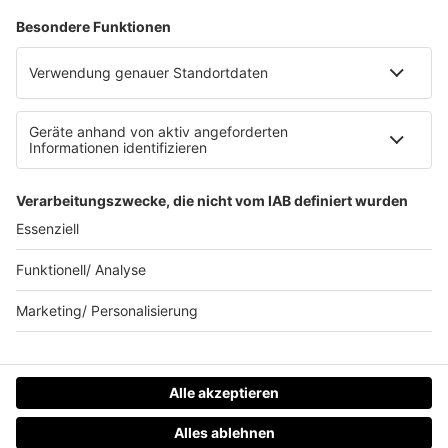
Allgemeine Teilnahmebedingungen
Werbung schalten
Waffel-Werbepartner
80s80s.de
90s90s.de
Schlagerplanetradio.com
1deutsch.de
WEIHNACHTSMUSIK.FM
© barba radio. Ein Baby von Barbara Schöneberger und
REGIOCAST.