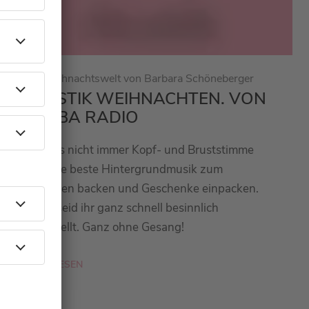
Die Weihnachtswelt von Barbara Schöneberger
AKUSTIK WEIHNACHTEN. VON
BARBA RADIO
Es muss nicht immer Kopf- und Bruststimme
sein. Die beste Hintergrundmusik zum
Plätzchen backen und Geschenke einpacken.
Damit seid ihr ganz schnell besinnlich
eingestellt. Ganz ohne Gesang!
MEHR LESEN