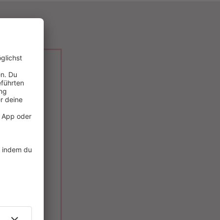
ACHTEN
aithful