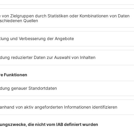
Die Weihnachtswelt von Barbara Schöneberger
NEUE POP WEIHNACHTEN.
VON BARBA RADIO
Barbara Schöneberger hat die weihnachtliche
Pop-Welt durchsucht, um für euch dieses Radio
zu erstellen. Da tanzen die Würstchen ganz
automatisch um den Kartoffelsalat.
MEHR LESEN