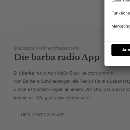
Das beste Weihnachtsgeschenk:
Die barba radio App
Die
barba radio
App heißt: Das Hauptprogramm
von
Barbara Schöneberger
, die Radios für alle Lebensla
und alle Podcast-Folgen an einem Ort. Und das auch no
kostenlos. Wo gibt's das heute noch?
HIER GEHT'S ZUR APP!