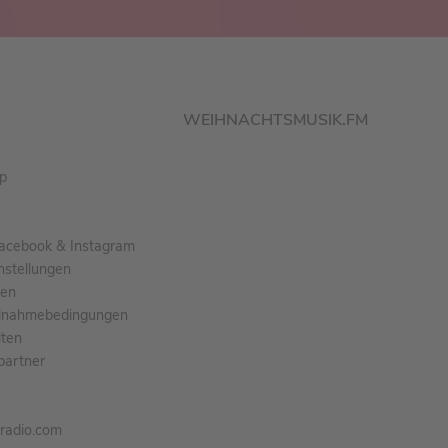
WEIHNACHTSMUSIK.FM
pp
acebook & Instagram
nstellungen
gen
ilnahmebedingungen
ten
partner
tradio.com