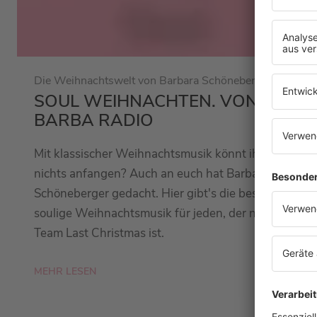
Die Weihnachtswelt von Barbara Schöneberger
SOUL WEIHNACHTEN. VON
BARBA RADIO
Mit klassischer Weihnachtsmusik könnt ihr
nichts anfangen? Auch an euch hat Barbara
Schöneberger gedacht. Hier gibt's die beste
soulige Weihnachtsmusik für jeden, der nicht im
Team Last Christmas ist.
MEHR LESEN