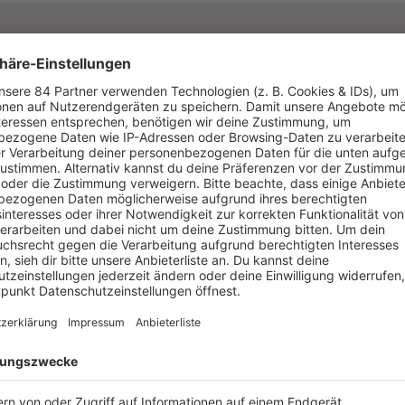
T ABSPIELEN
KLASSIK WEIHN
Es läuft:
Josh Groban mit O Come All Ye F