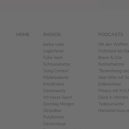
HOME
RADIOS
PODCASTS
barba radio
Mit den Waffeln 
Lagerfeuer
Frühstück bei B
Füße hoch
Brave & One
Schmusekatze
NotAufnahme
Song Contest
"Bewerbung und 
Mädelsabend
Aber bitte mit S
KnickKnack
Erdbeerkäse
Dinnerparty
Fitness mit M.A.
Ich hasse Sport
Glück in Worten
Sonntag Morgen
Todesursache
Strandbar
Niemand muss ei
Putzfimmel
Deutschpop