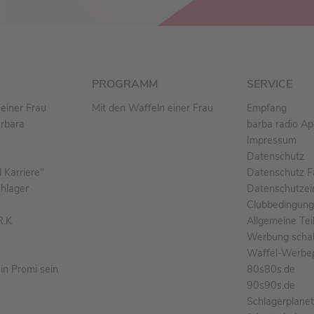
PROGRAMM
SERVICE
einer Frau
Mit den Waffeln einer Frau
Empfang
arbara
barba radio A
Impressum
Datenschutz
Karriere"
Datenschutz F
chlager
Datenschutzei
Clubbedingun
R.K
Allgemeine Te
Werbung schal
Waffel-Werbe
n Promi sein
80s80s.de
90s90s.de
Schlagerplane