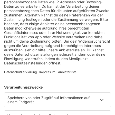
HOME
RADIOS
barba radio
Lagerfeuer
Füße hoch
Schmusekatze
Song Contest
Mädelsabend
KnickKnack
Dinnerparty
Ich hasse Sport
Sonntag Morgen
Strandbar
Putzfimmel
Deutschpop