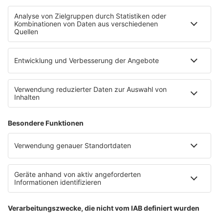
SERVICE
Empfang
barba radio App
Impressum
Datenschutz
Datenschutz Facebook & Instagram
Datenschutzeinstellungen
Clubbedingungen
Allgemeine Teilnahmebedingungen
Werbung schalten
Waffel-Werbepartner
80s80s.de
90s90s.de
Schlagerplanetradio.com
1deutsch.de
WEIHNACHTSMUSIK.FM