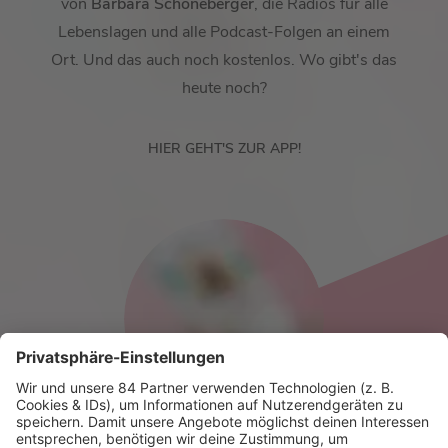
von
Barbara Schöneberger
, die Radios für alle
Lebenslagen und alle Podcast-Folgen an einem
Ort. Und das auch noch kostenlos. Wo gibt's das
heute noch?
HIER GEHT'S ZUR APP!