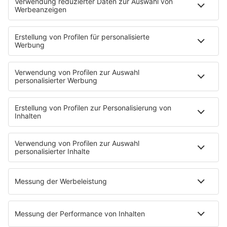
Deutsche Liebeslieder
PODCASTS
Mit den Waffeln einer Frau
Frühstück bei Barbara
Brave & One
NotAufnahme
"Bewerbung und Karriere"
Aber bitte mit Schlager
Erdbeerkäse
Fitness mit M.A.R.K
Glück in Worten
Todesursache
Niemand muss ein Promi sein
PROGRAMM
Mit den Waffeln einer Frau