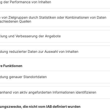
Die Weihnachtswelt von Barbara Schöneberger:
BEST OF WEIHNACHTSHITS.
VON BARBA RADIO
Barbara Schöneberger hat die größten
Weihnachtshits gesammelt und in ein Radio
gepackt. Alle Hits und Klassiker, die man kennt.
Da kommt selbst der Grinch in
Weihnachtsstimmung!
MEHR LESEN