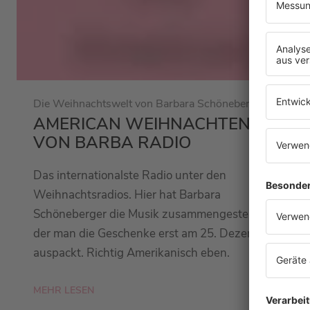
Die Weihnachtswelt von Barbara Schöneberger
AMERICAN WEIHNACHTEN.
VON BARBA RADIO
Das internationalste Radio unter den
Weihnachtsradios. Hier hat Barbara
Schöneberger die Musik zusammengestellt, mit
der man die Geschenke erst am 25. Dezember
auspackt. Richtig Amerikanisch eben.
MEHR LESEN