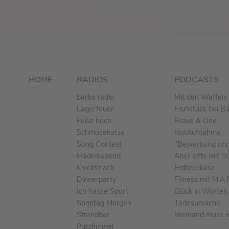
HOME
RADIOS
PODCASTS
barba radio
Mit den Waffeln 
Lagerfeuer
Frühstück bei B
Füße hoch
Brave & One
Schmusekatze
NotAufnahme
Song Contest
"Bewerbung und 
Mädelsabend
Aber bitte mit S
KnickKnack
Erdbeerkäse
Dinnerparty
Fitness mit M.A.
Ich hasse Sport
Glück in Worten
Sonntag Morgen
Todesursache
Strandbar
Niemand muss ei
Putzfimmel