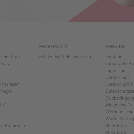
PROGRAMM
SERVICE
einer Frau
Mit den Waffeln einer Frau
Empfang
arbara
barba radio A
Impressum
Datenschutz
Karriere"
Datenschutz F
chlager
Datenschutzei
Clubbedingun
R.K
Allgemeine Te
Werbung schal
Waffel-Werbe
n Promi sein
80s80s.de
90s90s.de