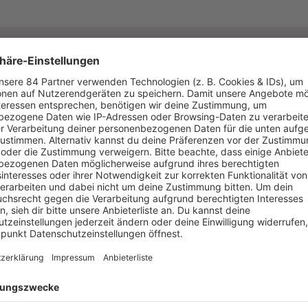
T ABSPIELEN
BLACK SOUL
WEIHNACHTEN
Es läuft:
Destiny's Child mit O' Holy Night 
Michelle Williams)