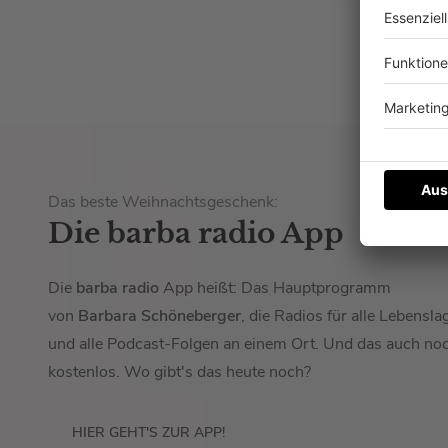
Das beste Weihnachtsgeschenk:
Die barba radio App
Die
barba radio
App heißt: Das Hauptprogramm
von
Barbara Schöneberger
, die Radios für alle Lebensla
und alle Podcast-Folgen an einem Ort. Und das auch no
kostenlos. Wo gibt's das heute noch?
HIER GEHT'S ZUR APP!