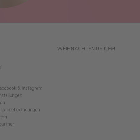
WEIHNACHTSMUSIK.FM
pp
acebook & Instagram
nstellungen
gen
ilnahmebedingungen
ten
partner