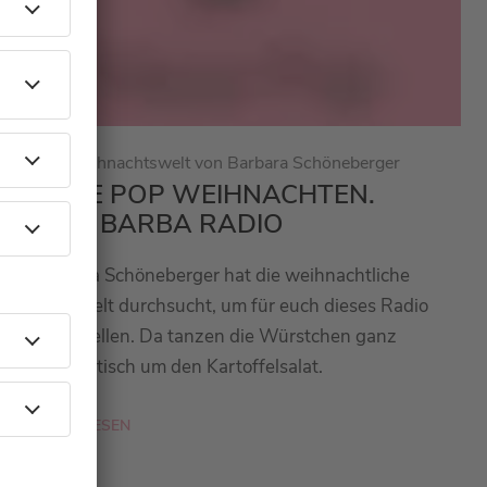
Die Weihnachtswelt von Barbara Schöneberger
NEUE POP WEIHNACHTEN.
VON BARBA RADIO
Barbara Schöneberger hat die weihnachtliche
Pop-Welt durchsucht, um für euch dieses Radio
zu erstellen. Da tanzen die Würstchen ganz
automatisch um den Kartoffelsalat.
MEHR LESEN