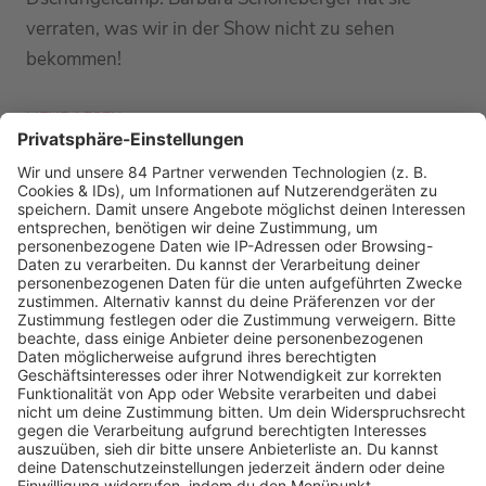
verraten, was wir in der Show nicht zu sehen
bekommen!
MEHR LESEN
PODCAST-GÄSTE: MEHR NEWS
HOME
RADIOS
barba radio
Lagerfeuer
Füße hoch
Schmusekatze