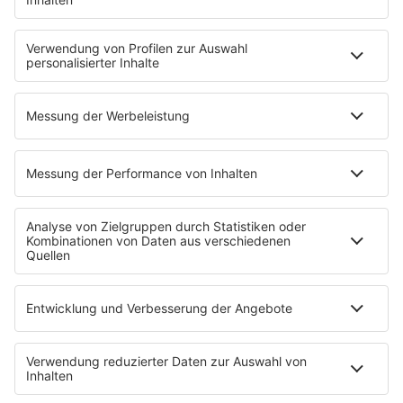
Erdbeerkäse
Fitness mit M.A.R.K
Glück in Worten
Todesursache
Niemand muss ein Promi sein
PROGRAMM
Mit den Waffeln einer Frau
SERVICE
Empfang
barba radio App
Impressum
Datenschutz
Datenschutz Facebook & Instagram
Datenschutzeinstellungen
Clubbedingungen