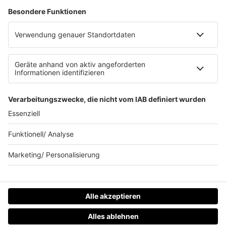
Allgemeine Teilnahmebedingungen
Werbung schalten
Waffel-Werbepartner
80s80s.de
90s90s.de
Schlagerplanetradio.com
1deutsch.de
WEIHNACHTSMUSIK.FM
© barba radio. Ein Baby von Barbara Schöneberger und
REGIOCAST.