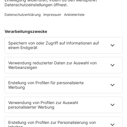
Song Contest
Mädelsabend
KnickKnack
Dinnerparty
Ich hasse Sport
Sonntag Morgen
Strandbar
Putzfimmel
Deutschpop
Deutsche Liebeslieder
PODCASTS
Mit den Waffeln einer Frau
Frühstück bei Barbara
Brave & One
NotAufnahme
"Bewerbung und Karriere"
Aber bitte mit Schlager