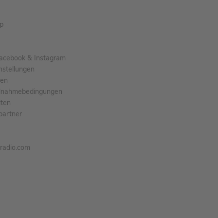
pp
acebook & Instagram
nstellungen
gen
ilnahmebedingungen
ten
partner
tradio.com