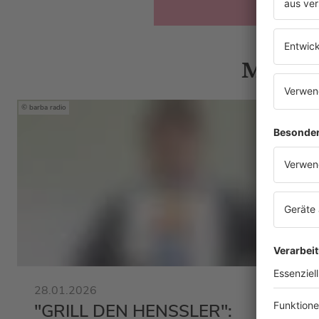
Mehr N
barba radio
28.01.2026
"GRILL DEN HENSSLER":