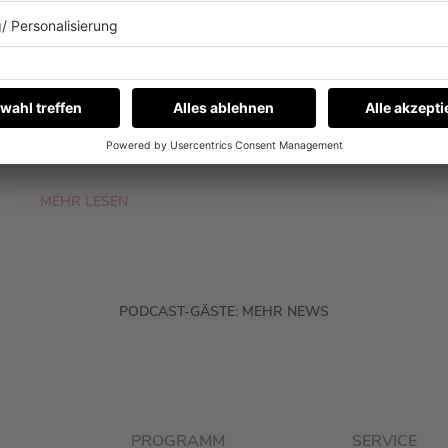
EIGENTLICH NICHT?
Fynn Kliemann war zu Gast bei Barbara
Schöneberger im Podcast „Mit den Waffeln
einer Frau“. Und ja, es geht auch um eine Sache,
die er nicht kann.
MEHR LESEN
PODCAST-GÄSTE: MEHR NEWS
PROGRAMM
SERVICE