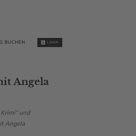
G BUCHEN
LOGIN
it Angela
 Krimi“ und
it Angela