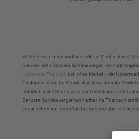
Welche Frau kennt wirklich jeder in Deutschland? A
Senderchefin
Barbara Schöneberger
. Richtig!
Angela
Katharina Thalbach
bei „
Miss Merkel – ein Uckermar
Thalbach
ist die Ex-Bundeskanzlerin
Angela Merkel
natürlich viel Zeit und wird zur Detektivin in der Uck
Barbara Schöneberger
hat
Katharina Thalbach
erzäh
sogar schon mal getroffen hat und worüber die beide