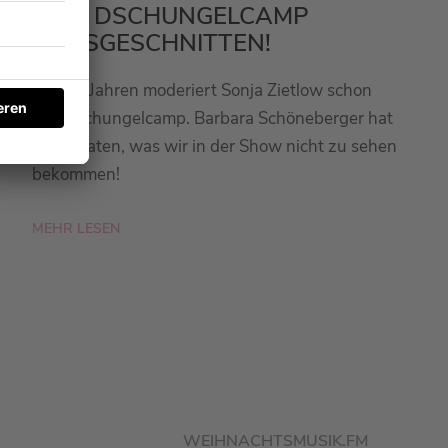
BEIM DSCHUNGELCAMP
RAUSGESCHNITTEN!
Seit 20 Jahren moderiert Sonja Zietlow schon
das Dschungelcamp. Barbara Schöneberger hat
sie verraten, was wir in der Show nicht zu sehen
bekommen!
MEHR LESEN
WEIHNACHTSMUSIK.FM