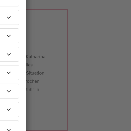
hat das mit Katharina
er ihr aktuelles
rzeitige WG-Situation.
 Merkel gesprochen
ereitet, hört ihr in