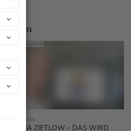
 Gästen
Mit den Waffeln einer Frau
23.01.2026
SONJA ZIETLOW – DAS WIRD