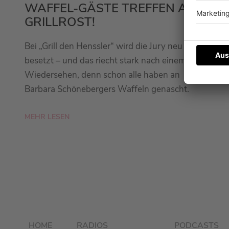
WAFFEL-GÄSTE TREFFEN AUF
GRILLROST!
Bei „Grill den Henssler“ wird die Jury neu
besetzt – und das riecht stark nach einem
Wiedersehen, denn schon alle haben an
Barbara Schönebergers Waffeln genascht.
MEHR LESEN
HOME
RADIOS
PODCASTS