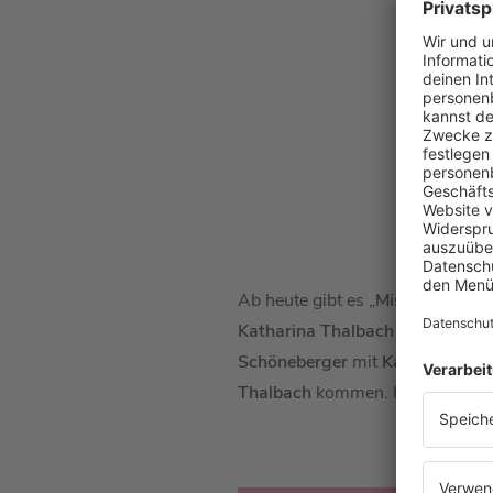
Ab heute gibt es „
Miss Merkel – 
Katharina Thalbach
wollt,
dann 
Schöneberger
mit
Katharina Th
Thalbach
kommen. Hier könnt ih