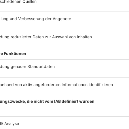
ews zu Barbara Schönebergers
Mit den Waffeln einer Frau
26.01.2026
WAS KANN FYNN KLIEMANN