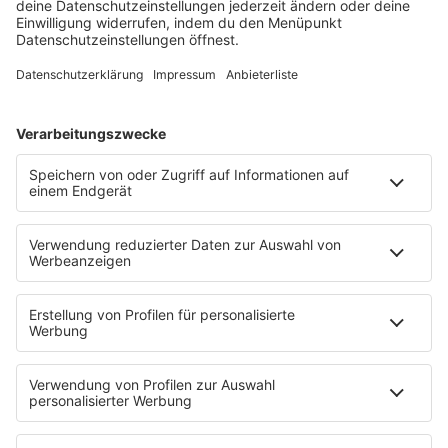
Schmusekatze
Song Contest
Mädelsabend
KnickKnack
Dinnerparty
Ich hasse Sport
Sonntag Morgen
Strandbar
Putzfimmel
Deutschpop
Deutsche Liebeslieder
PODCASTS
Mit den Waffeln einer Frau
Frühstück bei Barbara
Brave & One
NotAufnahme
"Bewerbung und Karriere"