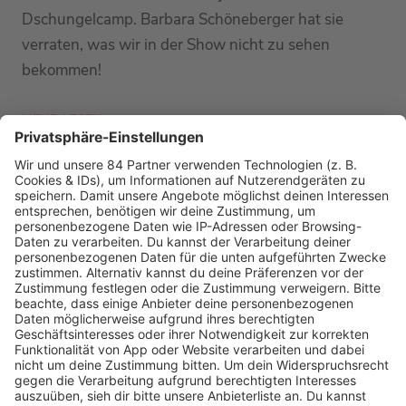
Dschungelcamp. Barbara Schöneberger hat sie
verraten, was wir in der Show nicht zu sehen
bekommen!
MEHR LESEN
PODCAST-GÄSTE: MEHR NEWS
HOME
RADIOS
barba radio
Lagerfeuer
Füße hoch