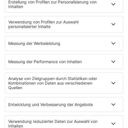
Aber bitte mit Schlager
Erdbeerkäse
Fitness mit M.A.R.K
Glück in Worten
Todesursache
Niemand muss ein Promi sein
PROGRAMM
Mit den Waffeln einer Frau
SERVICE
Empfang
barba radio App
Impressum
Datenschutz
Datenschutz Facebook & Instagram
Datenschutzeinstellungen