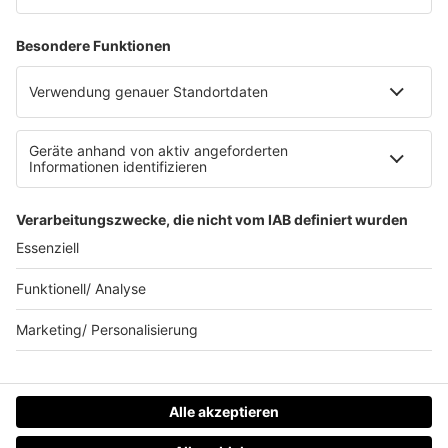
Clubbedingungen
Allgemeine Teilnahmebedingungen
Werbung schalten
Waffel-Werbepartner
80s80s.de
90s90s.de
Schlagerplanetradio.com
1deutsch.de
WEIHNACHTSMUSIK.FM
© barba radio. Ein Baby von Barbara Schöneberger und
REGIOCAST.