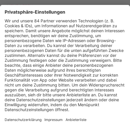
MEHR LESEN
PODCAST-GÄSTE: MEHR NEWS
HOME
RADIOS
barba radio
Lagerfeuer
Füße hoch
Schmusekatze
Song Contest
Mädelsabend
KnickKnack