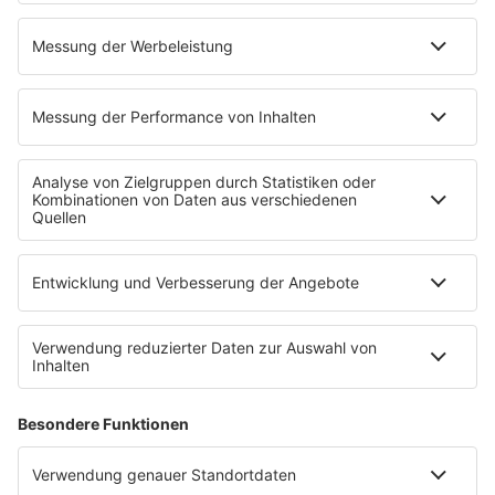
Niemand muss ein Promi sein
PROGRAMM
Mit den Waffeln einer Frau
SERVICE
Empfang
barba radio App
Impressum
Datenschutz
Datenschutz Facebook & Instagram
Datenschutzeinstellungen
Clubbedingungen
Allgemeine Teilnahmebedingungen
Werbung schalten
Waffel-Werbepartner
80s80s.de