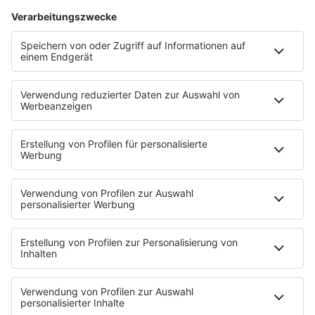
Dinnerparty
Ich hasse Sport
Sonntag Morgen
Strandbar
Putzfimmel
Deutschpop
Deutsche Liebeslieder
PODCASTS
Mit den Waffeln einer Frau
Frühstück bei Barbara
Brave & One
NotAufnahme
"Bewerbung und Karriere"
Aber bitte mit Schlager
Erdbeerkäse
Fitness mit M.A.R.K
Glück in Worten
Todesursache