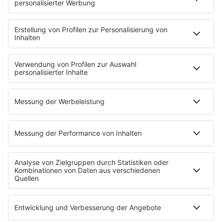
NotAufnahme
"Bewerbung und Karriere"
Aber bitte mit Schlager
Erdbeerkäse
Fitness mit M.A.R.K
Glück in Worten
Todesursache
Niemand muss ein Promi sein
PROGRAMM
Mit den Waffeln einer Frau
SERVICE
Empfang
barba radio App
Impressum
Datenschutz