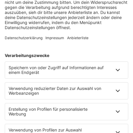
barba radio
Lagerfeuer
Füße hoch
Schmusekatze
Song Contest
Mädelsabend
KnickKnack
Dinnerparty
Ich hasse Sport
Sonntag Morgen
Strandbar
Putzfimmel
Deutschpop
Deutsche Liebeslieder
PODCASTS
Mit den Waffeln einer Frau
Frühstück bei Barbara
Brave & One