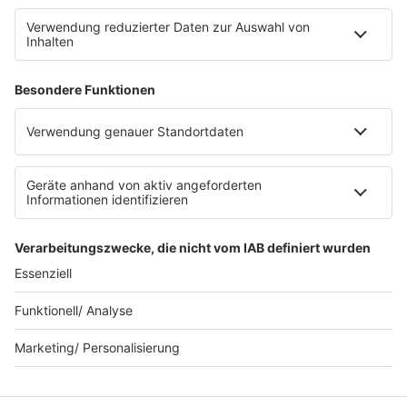
Datenschutz Facebook & Instagram
Datenschutzeinstellungen
Clubbedingungen
Allgemeine Teilnahmebedingungen
Werbung schalten
Waffel-Werbepartner
80s80s.de
90s90s.de
Schlagerplanetradio.com
1deutsch.de
WEIHNACHTSMUSIK.FM
© barba radio. Ein Baby von Barbara Schöneberger und
REGIOCAST.