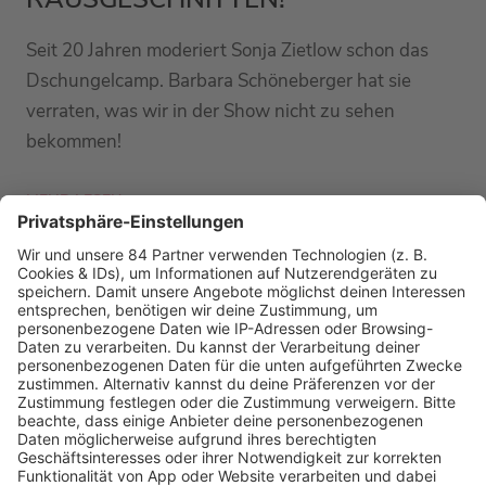
Seit 20 Jahren moderiert Sonja Zietlow schon das
Dschungelcamp. Barbara Schöneberger hat sie
verraten, was wir in der Show nicht zu sehen
bekommen!
MEHR LESEN
PODCAST-GÄSTE: MEHR NEWS
HOME
RADIOS