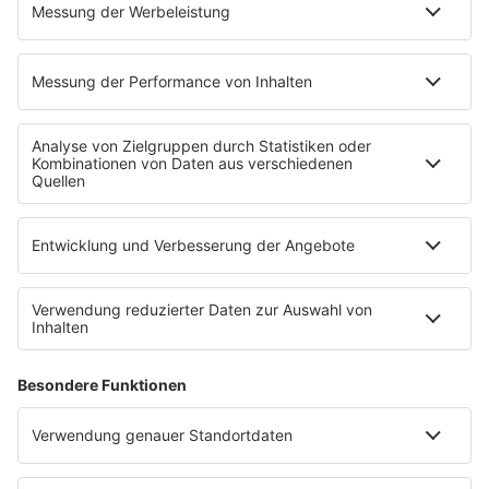
PROGRAMM
Mit den Waffeln einer Frau
SERVICE
Empfang
barba radio App
Impressum
Datenschutz
Datenschutz Facebook & Instagram
Datenschutzeinstellungen
Clubbedingungen
Allgemeine Teilnahmebedingungen
Werbung schalten
Waffel-Werbepartner
80s80s.de
90s90s.de
Schlagerplanetradio.com