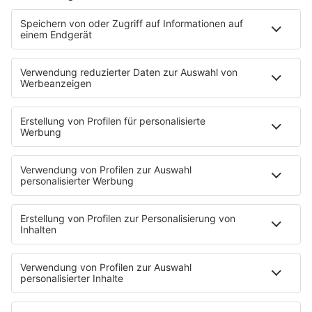
Sonntag Morgen
Strandbar
Putzfimmel
Deutschpop
Deutsche Liebeslieder
PODCASTS
Mit den Waffeln einer Frau
Frühstück bei Barbara
Brave & One
NotAufnahme
"Bewerbung und Karriere"
Aber bitte mit Schlager
Erdbeerkäse
Fitness mit M.A.R.K
Glück in Worten
Todesursache
Niemand muss ein Promi sein