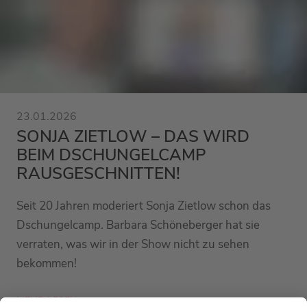
23.01.2026
SONJA ZIETLOW – DAS WIRD
BEIM DSCHUNGELCAMP
RAUSGESCHNITTEN!
Seit 20 Jahren moderiert Sonja Zietlow schon das
Dschungelcamp. Barbara Schöneberger hat sie
verraten, was wir in der Show nicht zu sehen
bekommen!
MEHR LESEN