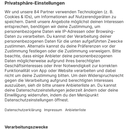
PODCAST-GÄSTE: MEHR NEWS
HOME
RADIOS
barba radio
Lagerfeuer
Füße hoch
Schmusekatze
Song Contest
Mädelsabend
KnickKnack
Dinnerparty
Ich hasse Sport