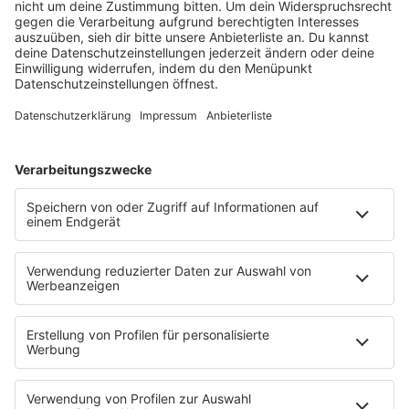
barba radio
Lagerfeuer
Füße hoch
Schmusekatze
Song Contest
Mädelsabend
KnickKnack
Dinnerparty
Ich hasse Sport
Sonntag Morgen
Strandbar
Putzfimmel
Deutschpop
Deutsche Liebeslieder
PODCASTS
Mit den Waffeln einer Frau
Frühstück bei Barbara
Brave & One