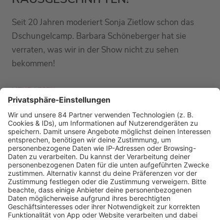
Seit 20 Jahren moderiert Sonja Zietlow schon das
Dschungelcamp. Barbara Schöneberger hat sie
verraten, was wir in der Show nicht zu sehen
bekommen!
MEHR LESEN
PODCAST-GÄSTE: MEHR NEWS
HOME
RADIOS