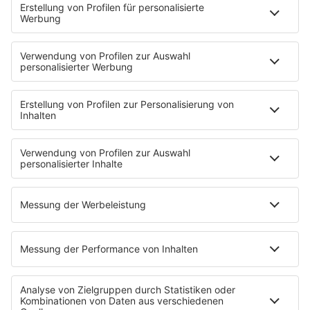
PODCASTS
Mit den Waffeln einer Frau
Frühstück bei Barbara
Brave & One
NotAufnahme
"Bewerbung und Karriere"
Aber bitte mit Schlager
Erdbeerkäse
Fitness mit M.A.R.K
Glück in Worten
Todesursache
Niemand muss ein Promi sein
PROGRAMM
Mit den Waffeln einer Frau
SERVICE