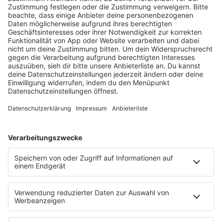
HOME
RADIOS
barba radio
Lagerfeuer
Füße hoch
Schmusekatze
Song Contest
Mädelsabend
KnickKnack
Dinnerparty
Ich hasse Sport
Sonntag Morgen
Strandbar
Putzfimmel
Deutschpop
Deutsche Liebeslieder