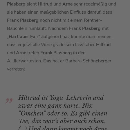
Plasberg
sieht
Hiltrud
und
Arne
sehr regelmäßig und
sie haben einen maßgeblichen Einfluss darauf, dass
Frank Plasberg
noch nicht mit einem Rentner-
Bäuchlein rumläuft. Nachdem F
rank Plasberg
mit
„
Hart aber Fair
“ aufgehört hat, könnte man meinen,
dass er jetzt alle Viere grade sein lässt aber
Hiltrud
und
Arne
treten
Frank Plasberg
in den
A...llerwertesten. Das hat er Barbara Schöneberger
verraten:
Hiltrud ist Yoga-Lehrerin und
zwar eine ganz harte. Nix
"Ömchen" oder so. Es gibt einen
Tee, das war’s aber auch schon.
(…) Und dann kommt noch Arne.