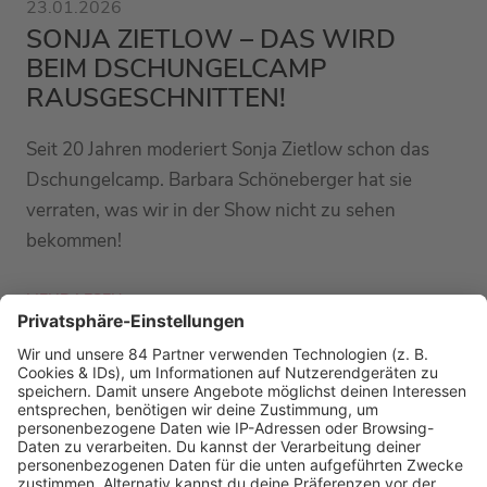
23.01.2026
SONJA ZIETLOW – DAS WIRD
BEIM DSCHUNGELCAMP
RAUSGESCHNITTEN!
Seit 20 Jahren moderiert Sonja Zietlow schon das
Dschungelcamp. Barbara Schöneberger hat sie
verraten, was wir in der Show nicht zu sehen
bekommen!
MEHR LESEN
PODCAST-GÄSTE: MEHR NEWS