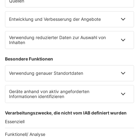
Empfang
barba radio App
Impressum
Datenschutz
Datenschutz Facebook & Instagram
Datenschutzeinstellungen
Clubbedingungen
Allgemeine Teilnahmebedingungen
Werbung schalten
Waffel-Werbepartner
80s80s.de
90s90s.de
Schlagerplanetradio.com
1deutsch.de
WEIHNACHTSMUSIK.FM