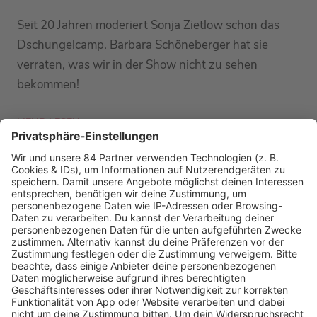
Seit 20 Jahren moderiert Sonja Zietlow schon das
Dschungelcamp. Barbara Schöneberger hat sie
verraten, was wir in der Show nicht zu sehen
bekommen!
MEHR LESEN
PODCAST-GÄSTE: MEHR NEWS
HOME
RADIOS
barba radio