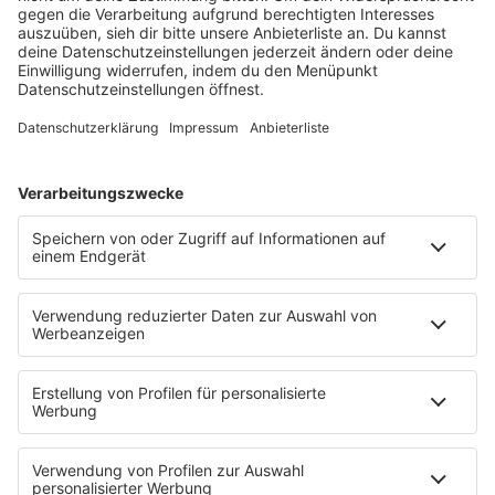
Lagerfeuer
Füße hoch
Schmusekatze
Song Contest
Mädelsabend
KnickKnack
Dinnerparty
Ich hasse Sport
Sonntag Morgen
Strandbar
Putzfimmel
Deutschpop
Deutsche Liebeslieder
PODCASTS
Mit den Waffeln einer Frau
Frühstück bei Barbara
Brave & One