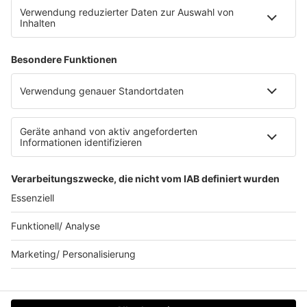
Datenschutzeinstellungen
Clubbedingungen
Allgemeine Teilnahmebedingungen
Werbung schalten
Waffel-Werbepartner
80s80s.de
90s90s.de
Schlagerplanetradio.com
1deutsch.de
WEIHNACHTSMUSIK.FM
© barba radio. Ein Baby von Barbara Schöneberger und
REGIOCAST.