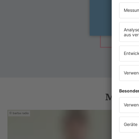
Mehr N
barba radio