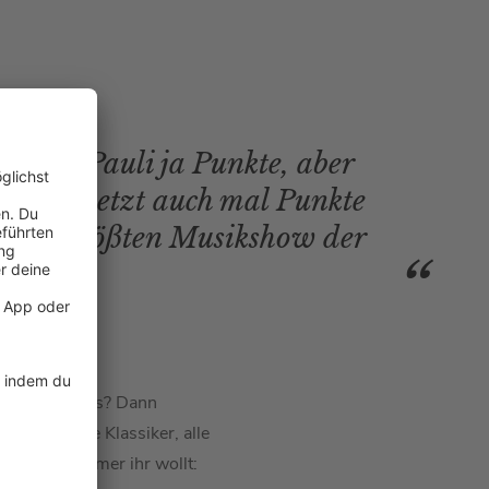
 in St. Pauli ja Punkte, aber
arauf, jetzt auch mal Punkte
n der größten Musikshow der
roße
ESC
-Fans? Dann
 laufen! Alte Klassiker, alle
en, wann immer ihr wollt: