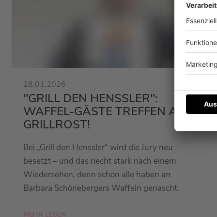
28.01.2026
"GRILL DEN HENSSLER":
WAFFEL-GÄSTE TREFFEN AUF
GRILLROST!
Bei „Grill den Henssler“ wird die Jury neu
besetzt – und das riecht stark nach einem
Wiedersehen, denn schon alle haben an
Barbara Schönebergers Waffeln genascht.
MEHR LESEN