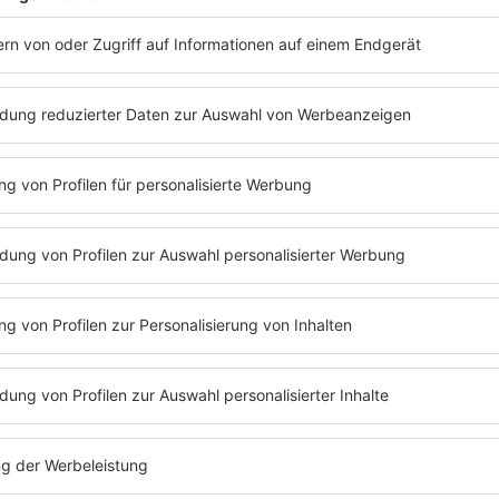
T ABSPIELEN
SONG CONTEST
Es läuft:
Dschinghis Khan mit Dschinghis