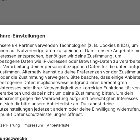
Am liebsten holen wir
ich freue mich mega d
vergeben zu dürfen i
Welt!
ELTON
nnt, wo die 12 Punkte aus Deutschland landen.
Ihr seid auch g
 das Richtige für euch: Ein eigenes Radio, indem nur
ESC
-Songs
n
ESC
-Songs für euch zusammengestellt und ihr könnt einschalt