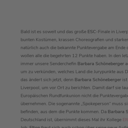
Bald ist es soweit und das große
ESC
-Finale in Liver
bunten Kostümen, krassen Choreografien und starke
natürlich auch die bekannte Punktevergabe am Ende 
wollen alle die begehrten 12 Punkte haben. In den le
immer unsere Senderchefin
Barbara Schöneberger
a
um zu verkünden, welches Land die Jurypunkte aus D
das ändert sich jetzt, denn
Barbara Schöneberger
ist
Liverpool, um vor Ort zu berichten. Damit darf sie lau
Europäischen Rundfunkunion nicht die Punktevergab
übernehmen. Die sogenannte „Spokeperson“ muss si
befinden, aus dem die Punkte kommen. Da
Barbara 
Deutschland ist, übernimmt dieses Mal ihr Kollege
El
Job.
Elton
freut sich auch schon über seine neue Auf