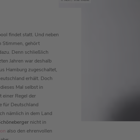
NDR / Willi Weber
pool findet statt. Und neben
n Stimmen, gehört
dazu. Denn schließlich
tzten Jahren war deshalb
us Hamburg zugeschaltet,
eutschland erhält. Doch
 dieses Mal selbst in
t einer Regel der
e für Deutschland
ch nämlich in dem Land
Schöneberger
nicht in
ton
also den ehrenvollen
gabe: