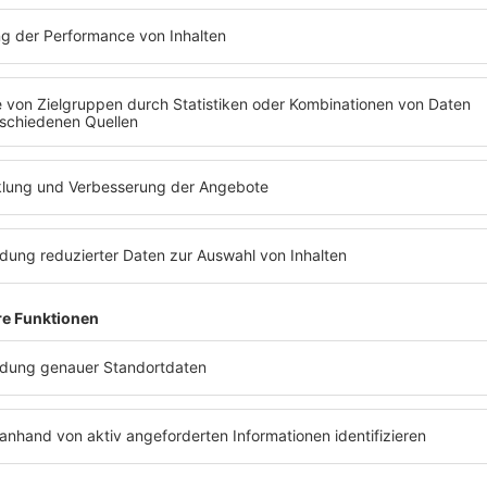
ews zu Barbara Schönebergers
Mit den Waffeln einer Frau