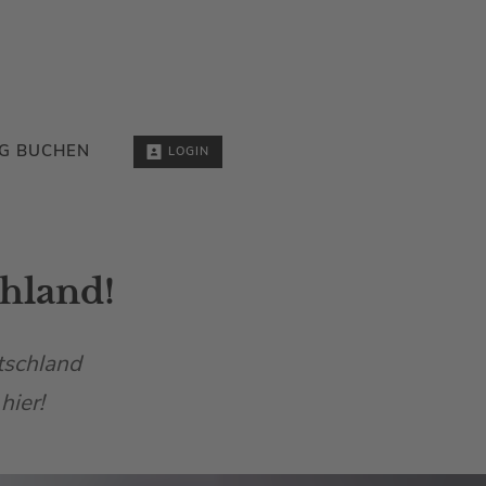
G BUCHEN
LOGIN
hland!
tschland
hier!