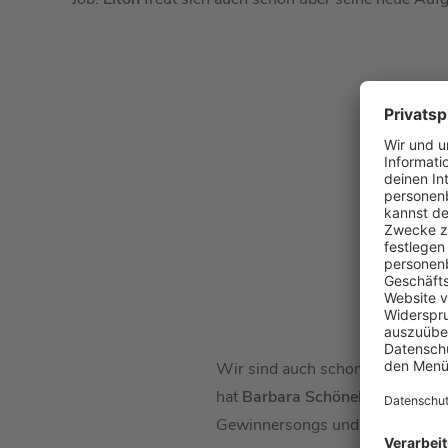
Wir sind auch schon sehr gespa
hat
Barbara Schöneberger
genau
Gewinnersongs und die aktuelle