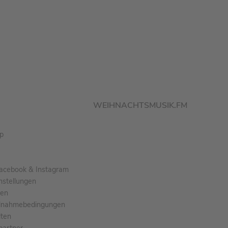
WEIHNACHTSMUSIK.FM
pp
acebook & Instagram
nstellungen
gen
ilnahmebedingungen
ten