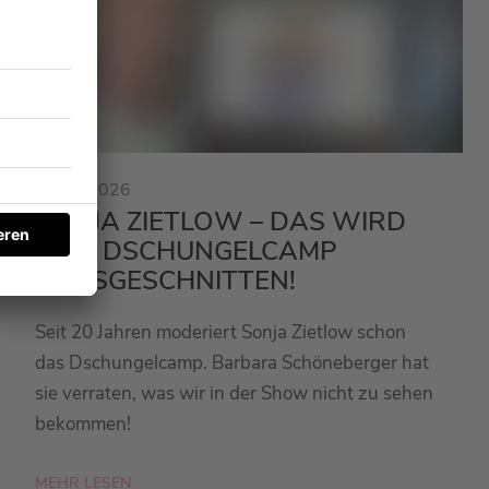
23.01.2026
SONJA ZIETLOW – DAS WIRD
BEIM DSCHUNGELCAMP
RAUSGESCHNITTEN!
Seit 20 Jahren moderiert Sonja Zietlow schon
das Dschungelcamp. Barbara Schöneberger hat
sie verraten, was wir in der Show nicht zu sehen
bekommen!
MEHR LESEN