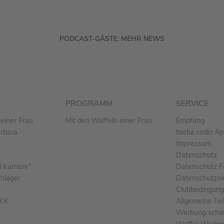
PODCAST-GÄSTE: MEHR NEWS
PROGRAMM
SERVICE
einer Frau
Mit den Waffeln einer Frau
Empfang
arbara
barba radio A
Impressum
Datenschutz
Karriere"
Datenschutz F
chlager
Datenschutzei
Clubbedingun
R.K
Allgemeine Te
Werbung schal