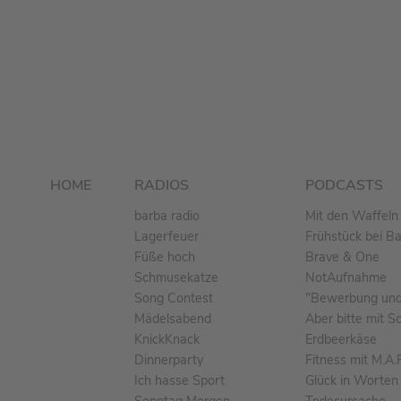
HOME
RADIOS
PODCASTS
barba radio
Mit den Waffeln 
Lagerfeuer
Frühstück bei B
Füße hoch
Brave & One
Schmusekatze
NotAufnahme
Song Contest
"Bewerbung und 
Mädelsabend
Aber bitte mit S
KnickKnack
Erdbeerkäse
Dinnerparty
Fitness mit M.A.
Ich hasse Sport
Glück in Worten