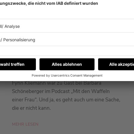
26.01.2026
WAS KANN FYNN KLIEMANN
EIGENTLICH NICHT?
Fynn Kliemann war zu Gast bei Barbara
Schöneberger im Podcast „Mit den Waffeln
einer Frau“. Und ja, es geht auch um eine Sache,
die er nicht kann.
MEHR LESEN