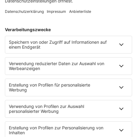
Song Contest
Mädelsabend
KnickKnack
Dinnerparty
Ich hasse Sport
Sonntag Morgen
Strandbar
Putzfimmel
Deutschpop
Deutsche Liebeslieder
PODCASTS
Mit den Waffeln einer Frau
Frühstück bei Barbara
Brave & One
NotAufnahme
"Bewerbung und Karriere"
Aber bitte mit Schlager
Erdbeerkäse