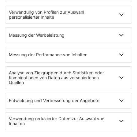
Fitness mit M.A.R.K
Glück in Worten
Todesursache
Niemand muss ein Promi sein
PROGRAMM
Mit den Waffeln einer Frau
SERVICE
Empfang
barba radio App
Impressum
Datenschutz
Datenschutz Facebook & Instagram
Datenschutzeinstellungen
Clubbedingungen
Allgemeine Teilnahmebedingungen