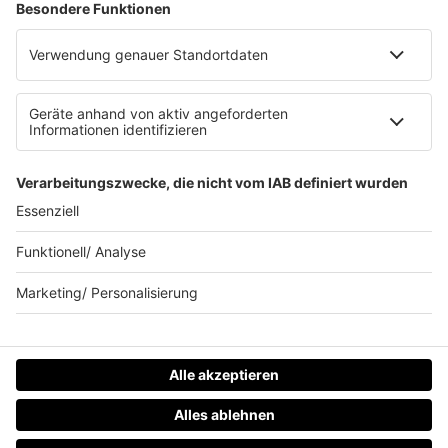
Werbung schalten
Waffel-Werbepartner
80s80s.de
90s90s.de
Schlagerplanetradio.com
1deutsch.de
WEIHNACHTSMUSIK.FM
© barba radio. Ein Baby von Barbara Schöneberger und
REGIOCAST.