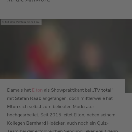
Mit den Waffeln einer Frau
Damals hat
Elton
als Showpraktikant bei „
TV total
“
mit
Stefan Raab
angefangen, doch mittlerweile hat
Elton
sich selbst zum beliebten Moderator
hochgearbeitet. Seit 2015 leitet Elton, neben seinem
Kollegen
Bernhard Hoëcker
, auch noch ein Quiz-
Team bei der erfolgreichen Sendung „
Wer weiß denn