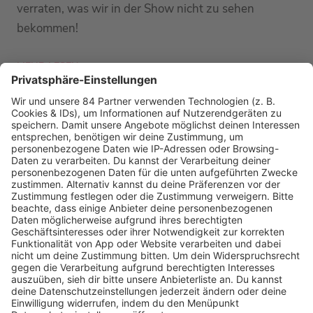
verraten, was wir in der Show nicht zu sehen
bekommen!
MEHR LESEN
PODCAST-GÄSTE: MEHR NEWS
HOME
RADIOS
barba radio
Lagerfeuer
Füße hoch
Schmusekatze