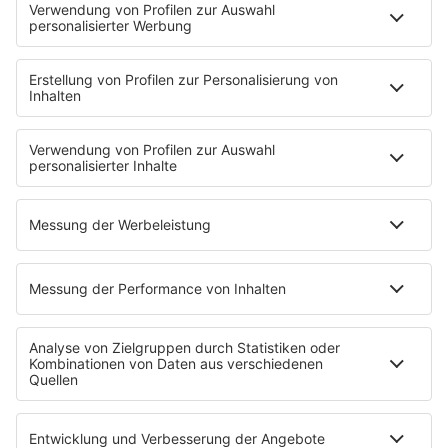
Brave & One
NotAufnahme
"Bewerbung und Karriere"
Aber bitte mit Schlager
Erdbeerkäse
Fitness mit M.A.R.K
Glück in Worten
Todesursache
Niemand muss ein Promi sein
PROGRAMM
Mit den Waffeln einer Frau
SERVICE
Empfang
barba radio App
Impressum