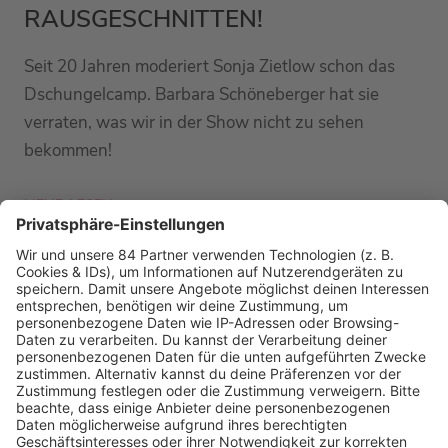
RAUSGESCHNITTEN!
Seit 20 Jahren moderiert Sonja Zietlow schon das
Dschungelcamp. Barbara Schöneberger hat sie
verraten, was wir in der Show nicht zu sehen
bekommen!
MEHR LESEN
PODCAST-GÄSTE: MEHR NEWS
HOME
RADIOS