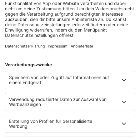
barba radio
Lagerfeuer
Füße hoch
Schmusekatze
Song Contest
Mädelsabend
KnickKnack
Dinnerparty
Ich hasse Sport
Sonntag Morgen
Strandbar
Putzfimmel
Deutschpop
Deutsche Liebeslieder
PODCASTS
Mit den Waffeln einer Frau
Frühstück bei Barbara