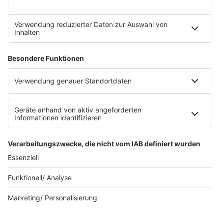
Datenschutz
Datenschutz Facebook & Instagram
Datenschutzeinstellungen
Clubbedingungen
Allgemeine Teilnahmebedingungen
Werbung schalten
Waffel-Werbepartner
80s80s.de
90s90s.de
Schlagerplanetradio.com
1deutsch.de
WEIHNACHTSMUSIK.FM
© barba radio. Ein Baby von Barbara Schöneberger und
REGIOCAST.