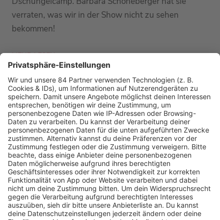
Dschungelcamp. Barbara Schöneberger hat sie
verraten, was wir in der Show nicht zu sehen
bekommen!
MEHR LESEN
PODCAST-GÄSTE: MEHR NEWS
HOME
RADIOS
barba radio
Lagerfeuer
Füße hoch