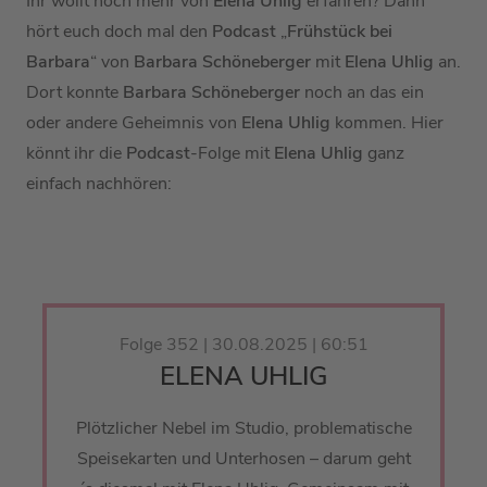
Ihr wollt noch mehr von
Elena Uhlig
erfahren? Dann
hört euch doch mal den
Podcast
„
Frühstück bei
Barbara
“ von
Barbara Schöneberger
mit
Elena Uhlig
an.
Dort konnte
Barbara Schöneberger
noch an das ein
oder andere Geheimnis von
Elena Uhlig
kommen. Hier
könnt ihr die
Podcast
-Folge mit
Elena Uhlig
ganz
einfach nachhören:
Folge 352 | 30.08.2025 | 60:51
ELENA UHLIG
Plötzlicher Nebel im Studio, problematische
Speisekarten und Unterhosen – darum geht