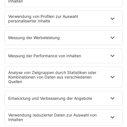
Erdbeerkäse
Fitness mit M.A.R.K
Glück in Worten
Todesursache
Niemand muss ein Promi sein
PROGRAMM
Mit den Waffeln einer Frau
SERVICE
Empfang
barba radio App
Impressum
Datenschutz
Datenschutz Facebook & Instagram
Datenschutzeinstellungen
Clubbedingungen