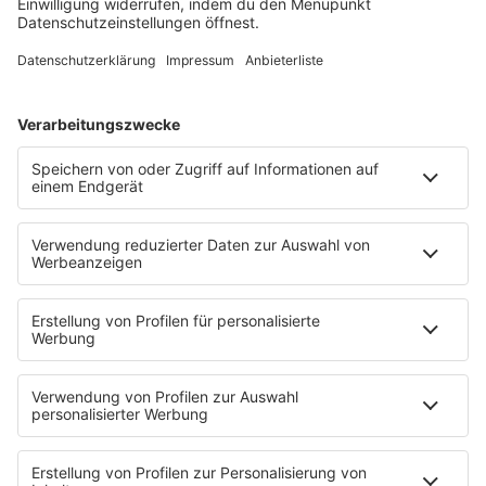
Schmusekatze
Song Contest
Mädelsabend
KnickKnack
Dinnerparty
Ich hasse Sport
Sonntag Morgen
Strandbar
Putzfimmel
Deutschpop
Deutsche Liebeslieder
PODCASTS
Mit den Waffeln einer Frau
Frühstück bei Barbara
Brave & One
NotAufnahme
"Bewerbung und Karriere"
Aber bitte mit Schlager