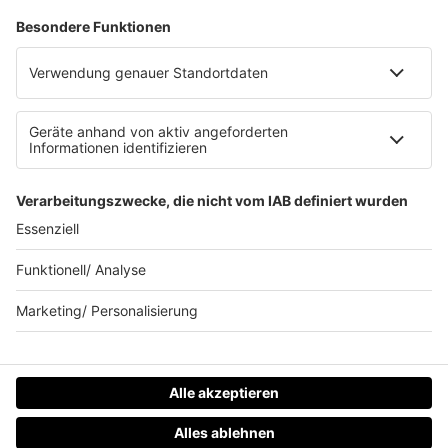
Allgemeine Teilnahmebedingungen
Werbung schalten
Waffel-Werbepartner
80s80s.de
90s90s.de
Schlagerplanetradio.com
1deutsch.de
WEIHNACHTSMUSIK.FM
© barba radio. Ein Baby von Barbara Schöneberger und
REGIOCAST.