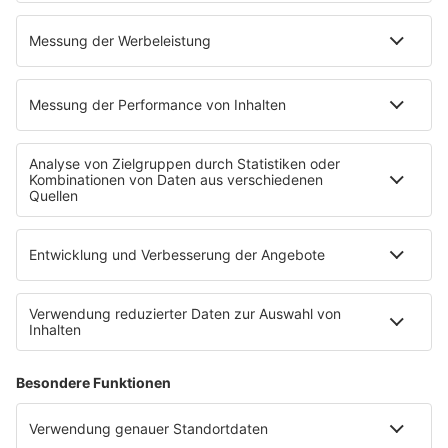
Niemand muss ein Promi sein
PROGRAMM
Mit den Waffeln einer Frau
SERVICE
Empfang
barba radio App
Impressum
Datenschutz
Datenschutz Facebook & Instagram
Datenschutzeinstellungen
Clubbedingungen
Allgemeine Teilnahmebedingungen
Werbung schalten
Waffel-Werbepartner
80s80s.de