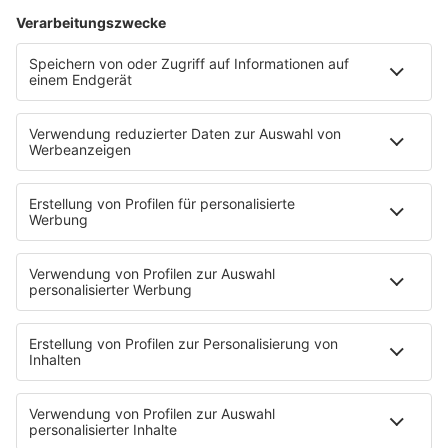
Dinnerparty
Ich hasse Sport
Sonntag Morgen
Strandbar
Putzfimmel
Deutschpop
Deutsche Liebeslieder
PODCASTS
Mit den Waffeln einer Frau
Frühstück bei Barbara
Brave & One
NotAufnahme
"Bewerbung und Karriere"
Aber bitte mit Schlager
Erdbeerkäse
Fitness mit M.A.R.K
Glück in Worten
Todesursache