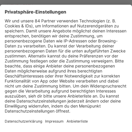
MEHR LESEN
PODCAST-GÄSTE: MEHR NEWS
HOME
RADIOS
barba radio
Lagerfeuer
Füße hoch
Schmusekatze
Song Contest
Mädelsabend
KnickKnack